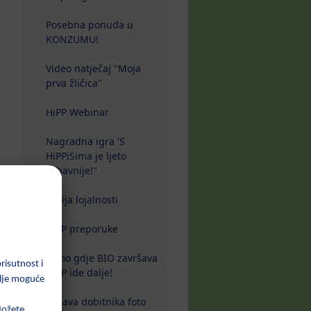
Posebna ponuda u
KONZUMU!
Video natječaj ''Moja
prva žličica''
HiPP Webinar
Nagradna igra 'S
HiPPiSima je ljeto
zabavnije!''
Akcija lojalnosti
HiPP preporuke
Tamo gdje BIO završava
HiPP ide dalje!
Objava dobitnika foto