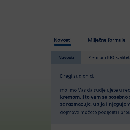
Skip to main content
Novosti
Mliječne formule
Novosti
Premium BIO kvalitet
Dragi sudionici,
molimo Vas da sudjelujete u rec
kremom, što vam se posebno sv
se razmazuje, upija i njeguje 
dojmove možete podijeliti i pre