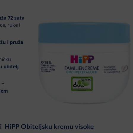
uža 72 sata
ice, ruke i
žu i pruža
dničku
u obitelj
m
+
jem
ti HiPP Obiteljsku kremu visoke