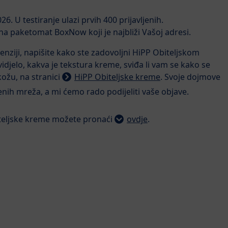
26. U testiranje ulazi prvih 400 prijavljenih.
a paketomat BoxNow koji je najbliži Vašoj adresi.
enziji, napišite kako ste zadovoljni HiPP Obiteljskom
jelo, kakva je tekstura kreme, sviđa li vam se kako se
kožu, na stranici
HiPP Obiteljske kreme
. Svoje dojmove
enih mreža, a mi ćemo rado podijeliti vaše objave.
iteljske kreme možete pronaći
ovdje
.