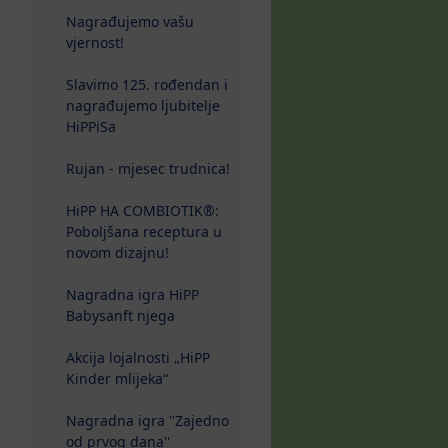
Nagrađujemo vašu
vjernost!
Slavimo 125. rođendan i
nagrađujemo ljubitelje
HiPPiSa
Rujan - mjesec trudnica!
HiPP HA COMBIOTIK®:
Poboljšana receptura u
novom dizajnu!
Nagradna igra HiPP
Babysanft njega
Akcija lojalnosti „HiPP
Kinder mlijeka“
Nagradna igra ''Zajedno
od prvog dana''