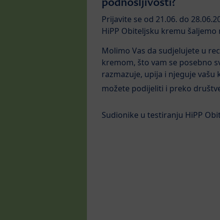
podnošljivosti?
Prijavite se od 21.06. do 28.06.20
HiPP Obiteljsku kremu šaljemo n
Molimo Vas da sudjelujete u rec
kremom, što vam se posebno svid
razmazuje, upija i njeguje vašu 
možete podijeliti i preko društv
Sudionike u testiranju HiPP Ob