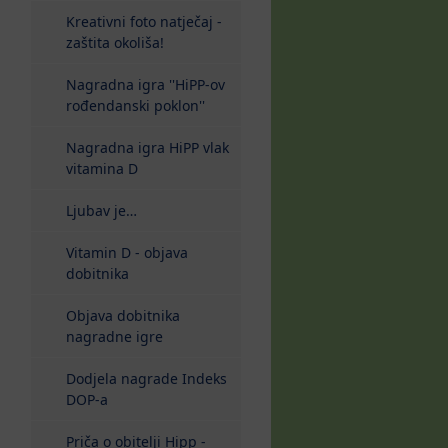
Kreativni foto natječaj -
zaštita okoliša!
Nagradna igra ''HiPP-ov
rođendanski poklon''
Nagradna igra HiPP vlak
vitamina D
Ljubav je…
Vitamin D - objava
dobitnika
Objava dobitnika
nagradne igre
Dodjela nagrade Indeks
DOP-a
Priča o obitelji Hipp -