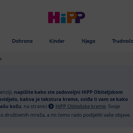
Dohrana
Kinder
Njega
Trudnoć
a
enziji,
napišite kako ste zadovoljni HiPP Obiteljskom
idjelo, kakva je tekstura kreme, sviđa li vam se kako
vašu kožu
, na stranici
HiPP Obiteljske kreme
. Svoje
ko društvenih mreža, a mi ćemo rado podijeliti vaše objave.