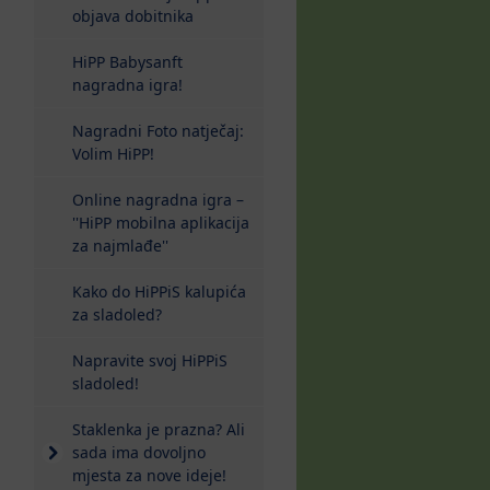
objava dobitnika
HiPP Babysanft
nagradna igra!
Nagradni Foto natječaj:
Volim HiPP!
Online nagradna igra –
''HiPP mobilna aplikacija
za najmlađe''
Kako do HiPPiS kalupića
za sladoled?
Napravite svoj HiPPiS
sladoled!
Staklenka je prazna? Ali
sada ima dovoljno
mjesta za nove ideje!