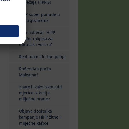
natječaja HiPPiSi
HiPP super ponude u
dm trgovinama
Foto natječaj ''HiPP
Kinder mlijeko za
doručak i večeru''
Real mom life kampanja
Rođendan parka
Maksimir!
Znate li kako iskoristiti
mjerice iz kutija
mliječne hrane?
Objava dobitnika
kampanje HiPP žitne i
mliječne kašice