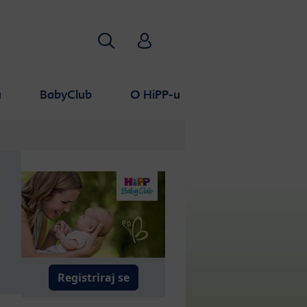
Pretraživanje
HiPP Babyclub
a
BabyClub
O HiPP-u
Registriraj se