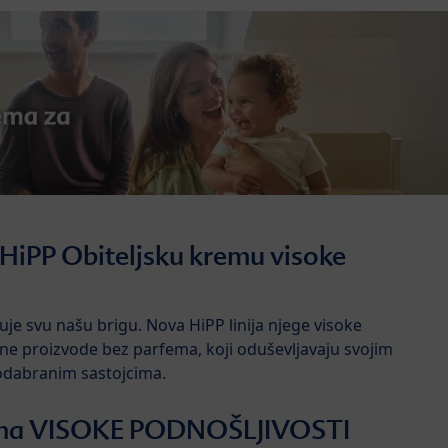
 HiPP Obiteljsku kremu visoke
žuje svu našu brigu. Nova HiPP linija njege visoke
ne proizvode bez parfema, koji oduševljavaju svojim
odabranim sastojcima.
rema VISOKE PODNOŠLJIVOSTI