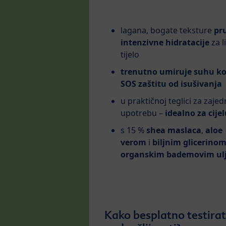
lagana, bogate teksture
pr
intenzivne hidratacije
za l
tijelo
trenutno umiruje suhu ko
SOS zaštitu od isušivanja
u praktičnoj teglici za zaje
upotrebu –
idealno za cijel
s 15 %
shea maslaca
,
aloe
verom
i
biljnim glicerino
organskim bademovim ul
Kako besplatno testira