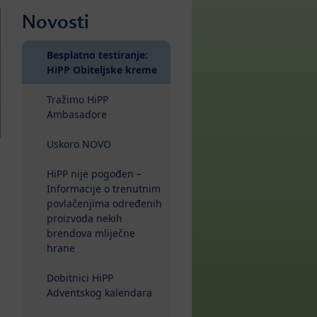
Novosti
Besplatno testiranje:
(current)
HiPP Obiteljske kreme
Tražimo HiPP
Ambasadore
Uskoro NOVO
HiPP nije pogođen –
Informacije o trenutnim
povlačenjima određenih
proizvoda nekih
brendova mliječne
hrane
Dobitnici HiPP
Adventskog kalendara