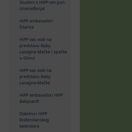
Studeni s HiPP-om pun
iznenađenja!
HiPP ambasadori
žitarice
HiPP vas vodi na
predstavu Baby
Lasagna-Mačke i spačke
u Glinu!
HiPP vas vodi na
predstavu Baby
Lasagna-Mačke
HiPP ambasadori HiPP
Babysanft
Dobitnici HiPP
Rođendanskog
kalendara