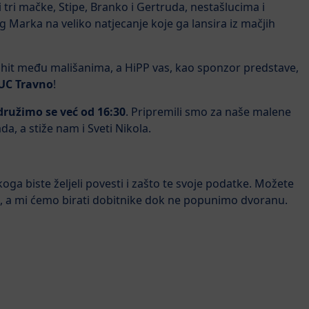
 tri mačke, Stipe, Branko i Gertruda, nestašlucima i
g Marka na veliko natjecanje koje ga lansira iz mačjih
e hit među mališanima, a HiPP vas, kao sponzor predstave,
KUC Travno
!
družimo se već od 16:30
. Pripremili smo za naše malene
a, a stiže nam i Sveti Nikola.
oga biste željeli povesti i zašto te svoje podatke. Možete
telja, a mi ćemo birati dobitnike dok ne popunimo dvoranu.