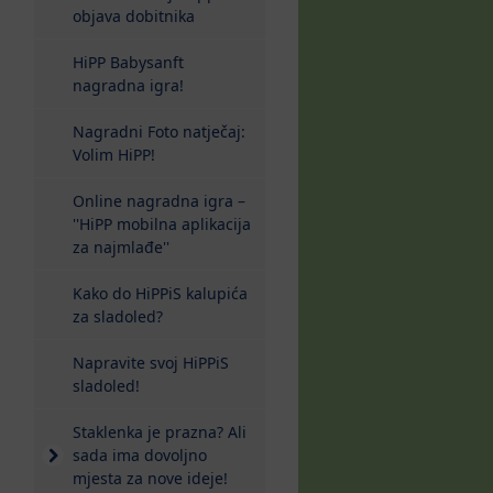
objava dobitnika
HiPP Babysanft
nagradna igra!
Nagradni Foto natječaj:
Volim HiPP!
Online nagradna igra –
''HiPP mobilna aplikacija
za najmlađe''
Kako do HiPPiS kalupića
za sladoled?
Napravite svoj HiPPiS
sladoled!
Staklenka je prazna? Ali
sada ima dovoljno
mjesta za nove ideje!