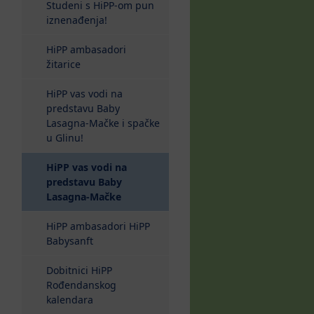
Studeni s HiPP-om pun
iznenađenja!
HiPP ambasadori
žitarice
HiPP vas vodi na
predstavu Baby
Lasagna-Mačke i spačke
u Glinu!
HiPP vas vodi na
predstavu Baby
(current)
Lasagna-Mačke
HiPP ambasadori HiPP
Babysanft
Dobitnici HiPP
Rođendanskog
kalendara