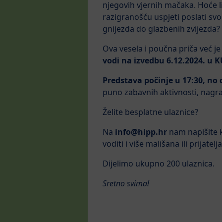
njegovih vjernih mačaka. Hoće li
razigranošću uspjeti poslati svo
gnijezda do glazbenih zvijezda?
Ova vesela i poučna priča već j
vodi na izvedbu 6.12.2024. u 
Predstava počinje u 17:30, no 
puno zabavnih aktivnosti, nagrad
Želite besplatne ulaznice?
Na
info@hipp.hr
nam napišite k
voditi i više mališana ili prija
Dijelimo ukupno 200 ulaznica.
Sretno svima!