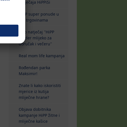
natječaja HiPPiSi
HiPP super ponude u
dm trgovinama
Foto natječaj ''HiPP
Kinder mlijeko za
doručak i večeru''
Real mom life kampanja
Rođendan parka
Maksimir!
Znate li kako iskoristiti
mjerice iz kutija
mliječne hrane?
Objava dobitnika
kampanje HiPP žitne i
mliječne kašice