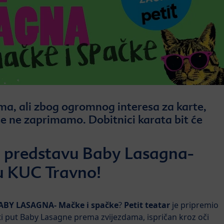
ma, ali zbog ogromnog interesa za karte,
še ne zaprimamo. Dobitnici karata bit će
a predstavu Baby Lasagna-
u KUC Travno!
ABY LASAGNA- Mačke i spačke
?
Petit teatar
je pripremio
i put Baby Lasagne prema zvijezdama, ispričan kroz oči