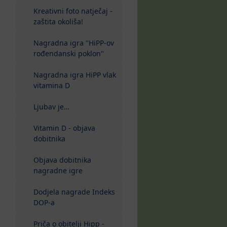
Kreativni foto natječaj -
zaštita okoliša!
Nagradna igra ''HiPP-ov
rođendanski poklon''
Nagradna igra HiPP vlak
vitamina D
Ljubav je…
Vitamin D - objava
dobitnika
Objava dobitnika
nagradne igre
Dodjela nagrade Indeks
DOP-a
Priča o obitelji Hipp -