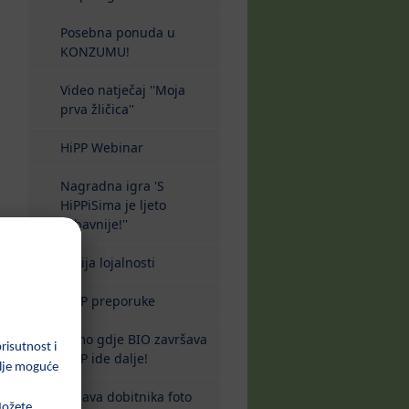
Posebna ponuda u
KONZUMU!
Video natječaj ''Moja
prva žličica''
HiPP Webinar
Nagradna igra 'S
HiPPiSima je ljeto
zabavnije!''
Akcija lojalnosti
HiPP preporuke
Tamo gdje BIO završava
HiPP ide dalje!
Objava dobitnika foto