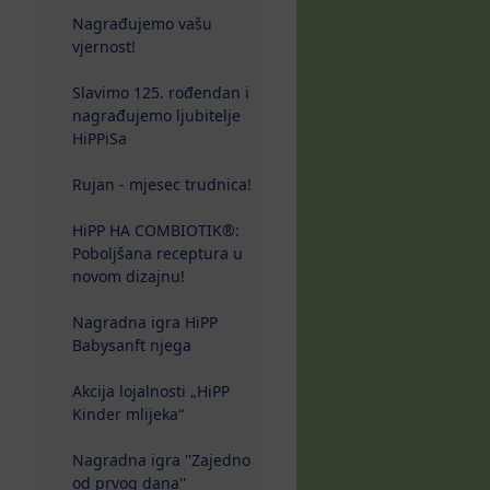
Nagrađujemo vašu
vjernost!
Slavimo 125. rođendan i
nagrađujemo ljubitelje
HiPPiSa
Rujan - mjesec trudnica!
HiPP HA COMBIOTIK®:
Poboljšana receptura u
novom dizajnu!
Nagradna igra HiPP
Babysanft njega
Akcija lojalnosti „HiPP
Kinder mlijeka“
Nagradna igra ''Zajedno
od prvog dana''