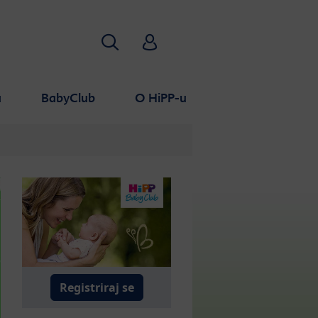
Pretraživanje
HiPP Babyclub
a
BabyClub
O HiPP-u
Registriraj se