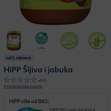
od 5. mjeseca
HiPP Šljiva i jabuka
⌀0.0
0
Ocjene
Vaša ocjena
HiPP više od BIO:
HiPP BIO znak garantira