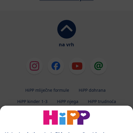
na vrh
HiPP mliječne formule
HiPP dohrana
HiPP kinder 1-3
HiPP njega
HiPP trudnoća
Zaštita privatnosti
Uvjeti korištenja
Impresum
O HiPP-u
Kontakt