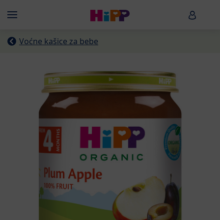
Skip to main content
HiPP B
Menü
Voćne kašice za bebe