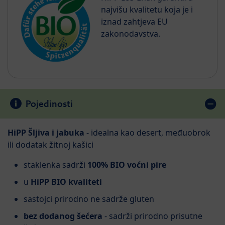
najvišu kvalitetu koja je i
iznad zahtjeva EU
zakonodavstva.
Pojedinosti
HiPP Šljiva i jabuka
- idealna kao desert, međuobrok
ili dodatak žitnoj kašici
staklenka sadrži
100% BIO voćni pire
u
HiPP BIO kvaliteti
sastojci prirodno ne sadrže gluten
bez dodanog šećera
- sadrži prirodno prisutne