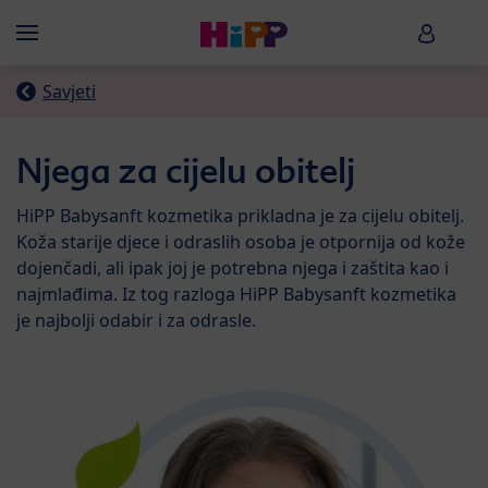
Skip to main content
HiPP B
Menü
Savjeti
Njega za cijelu obitelj
HiPP Babysanft kozmetika prikladna je za cijelu obitelj.
Koža starije djece i odraslih osoba je otpornija od kože
dojenčadi, ali ipak joj je potrebna njega i zaštita kao i
najmlađima. Iz tog razloga HiPP Babysanft kozmetika
je najbolji odabir i za odrasle.