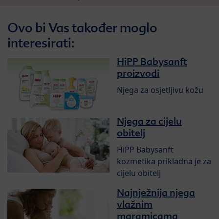
Ovo bi Vas također moglo
interesirati:
HiPP Babysanft
proizvodi
Njega za osjetljivu kožu
Njega za cijelu
obitelj
HiPP Babysanft
kozmetika prikladna je za
cijelu obitelj
Najnježnija njega
vlažnim
maramicama