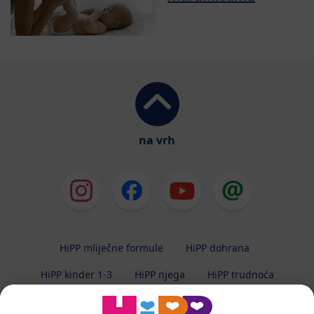
na vrh
HiPP mliječne formule
HiPP dohrana
HiPP kinder 1-3
HiPP njega
HiPP trudnoća
Zaštita privatnosti
Uvjeti korištenja