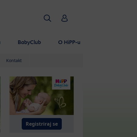
Pretraživanje
HiPP Babyclub
a
BabyClub
O HiPP-u
Kontakt
Registriraj se