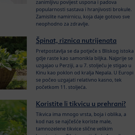
zanimljivu povijest uspona i padova
popularnosti sastava i hranjivosti brokule.
Zamislite namirnicu, koja daje gotovo sve
neophodno za zdravlje.
Špinat, riznica nutrijenata
Pretpostavlja se da potječe s Bliskog istoka
gdje raste kao samonikla biljka. Najprije se
uzgajao u Perziji, a u 7. stoljeću je stigao u
Kinu kao poklon od kralja Nepala. U Europi
se počeo uzgajati relativno kasno, tek
početkom 11. stoljeća.
Koristite li tikvicu u prehrani?
Tikvica ima mnogo vrsta, boja i oblika, a
kod nas se najčešće koriste male,
tamnozelene tikvice slične velikim