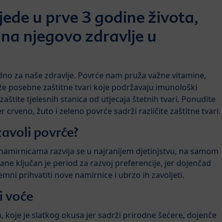
ojede u prve 3 godine života,
i na njegovo zdravlje u
no za naše zdravlje. Povrće nam pruža važne vitamine,
rže posebne zaštitne tvari koje podržavaju imunološki
zaštite tjelesnih stanica od utjecaja štetnih tvari. Ponudite
jer crveno, žuto i zeleno povrće sadrži različite zaštitne tvari.
 zavoli povrće?
amirnicama razvija se u najranijem djetinjstvu, na samom
e ključan je period za razvoj preferencije, jer dojenčad
mni prihvatiti nove namirnice i ubrzo ih zavoljeti.
i voće
koje je slatkog okusa jer sadrži prirodne šećere, dojenče