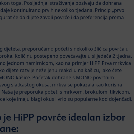
nakon toga. Posljednja istraživanja pozivaju da dohrana
daje kontinuirano prvih nekoliko tjedana. Princip „prvo
igurat će da dijete zavoli povrće i da preferencija prema
 djeteta, preporučamo početi s nekoliko žličica povrća u
broka. Količinu postepeno povećavajte u slijedeća 2 tjedna.
amo jednom namirnicom, kao na primjer HiPP Prva mrkvica
o dijete razvije neželjenu reakciju na kašicu, lako ćete
ne MONO kašice. Početak dohrane s MONO povrtnim
 svog slatkastog okusa, mrkva se pokazala kao korisna
. Naša je preporuka početi s mrkvom, brokulom, tikvicom,
e koje imaju blagi okus i vrlo su popularne kod dojenčadi.
 je HiPP povrće idealan izbor
ane: