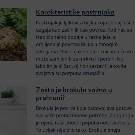
Karakteristike pastrnjaka
Pastrnjak je ljekovita biljka koja se najčešće
uzgaja kao začin ili kao povrće. Kod nas se
tradicionalno dodaje u razna jela, a
omiljena je povrtna biljka u mnogim
zemljama. Pastrnjak se na tržnicama često
može zamijeniti za mrkvu ili peršin. No,
iako im je sličan, njihov sastav i ljekovita
svojstva su potpuna drugačija.
Zašto je brokula važna u
prehrani?
Brokula je povrće koje zadovoljava gotovo
sve vaše prehrambene potrebe. Zbog toga
je njena raširenost i popularnost sve veća.
To uvijek nije bilo tako. Brokule imaju