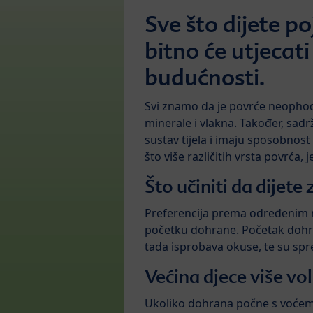
Sve što dijete p
bitno će utjecat
budućnosti.
Svi znamo da je povrće neophod
minerale i vlakna. Također, sad
sustav tijela i imaju sposobnost 
što više različitih vrsta povrća, 
Što učiniti da dijete
Preferencija prema određenim n
početku dohrane. Početak dohran
tada isprobava okuse, te su spre
Većina djece više vol
Ukoliko dohrana počne s voćem, 