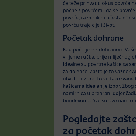
će teže prihvatiti okus povrća 
počne s povrćem i da se povrće 
povrće, raznoliko i učestalo“ os
povrću traje cijeli život.
Početak dohrane
Kad počinjete s dohranom Vašeg
vrijeme ručka, prije mliječnog o
Idealne su povrtne kašice sa s
za dojenče. Zašto je to važno? Ak
utvrditi uzrok. To su takozva
kašicama idealan je izbor. Zbog
namirnica u prehrani dojenčadi
bundevom... Sve su ovo namirnic
Pogledajte zašto
za početak dohr