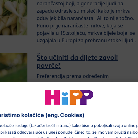
narančastoj boji, a generacije ljudi na
zapadu odrasle su misleći kako je mrkva
oduvijek bila narančasta. Ali to nije točno.
Puno prije narančaste mrkve, koja se
pojavila u 15.stoljeću, mrkva bijele boje se
uzgajala u Europi za prehranu stoke i ljudi.
Što učiniti da dijete zavoli
povrće?
Preferencija prema određenim
namirnicama razvija se u najranijem
djetinjstvu, na samom početku dohrane.
Početak dohrane ključan je period za razvo
preferencije, jer dojenčad tada isprobava
okuse te su spremni prihvatiti nove
namirnice i ubrzo ih zavoljeti.
Važnost mrkve u prehrani