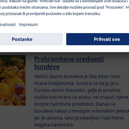
Ova namirnica se uzgaja već preko 1000
godina. Smatra se da je njezina domovina
Europa, gdje ona i dan danas raste kao
samonikla biljka. Uzgojem je razvijeno
preko 100 vrsta mrkve.
Prehrambene prednosti
bundeve
Nekoć davno bundeva je bila bitan izvor
hrane Indijancima. Smatra se da ju je u
Europu donio Kolumbo, gdje je prvotno
služila kao hrana za stoku, ne znajući njene
brojne nutritivne prednosti. Danas se
bundeva nalazi u mnogim vrhunskim jelim
jer je ukusna, lako probavljiva i nutritivno
bogata namirnica.