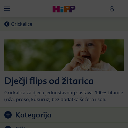
Skip to main content
HiPP B
Menü
Grickalice
Dječji flips od žitarica
Grickalica za djecu jednostavnog sastava. 100% žitarice
(riža, proso, kukuruz) bez dodatka šećera i soli.
Preskoči na popis proizvoda
Kategorija