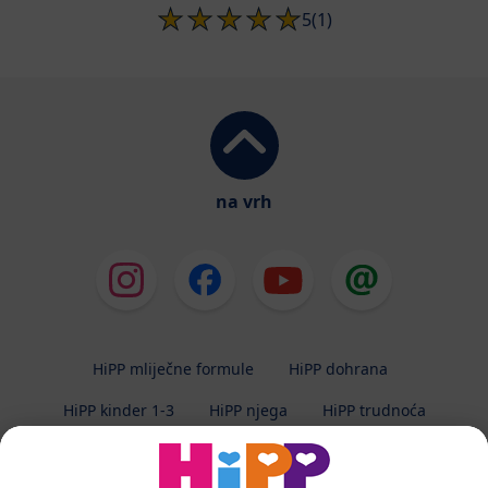
5
(1)
na vrh
HiPP mliječne formule
HiPP dohrana
HiPP kinder 1-3
HiPP njega
HiPP trudnoća
Zaštita privatnosti
Uvjeti korištenja