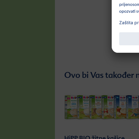
Ovo bi Vas također m
HiPP BIO žitne kašice