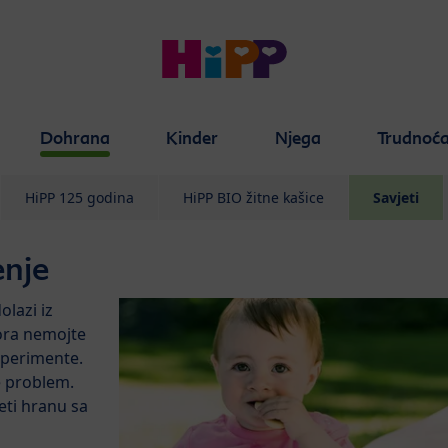
Dohrana
Kinder
Njega
Trudnoć
HiPP 125 godina
HiPP BIO žitne kašice
Savjeti
enje
olazi iz
ora nemojte
sperimente.
e problem.
jeti hranu sa