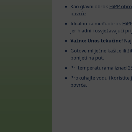
Kao glavni obrok
HiPP obro
povrće
Idealno za međuobrok
HiP
jer hladni i osvježavajući pr
Važno: Unos tekućine!
Najb
Gotove mliječne kašice ili ži
ponijeti na put.
Pri temperaturama iznad 25°
Prokuhajte vodu i koristite
povrća.