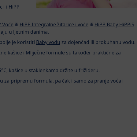
ci
i
HiPP
P Voće
ili
HiPP Integralne žitarice i voće
ili
HiPP Baby HiPPiS
ijaju u ljetnim danima.
olje je koristiti
Baby vodu
za dojenčad ili prokuhanu vodu.
tne kašice
i
Mliječne formule
su također praktične za
C, kašice u staklenkama držite u frižideru.
 ju za pripremu formula, pa čak i samo za pranje voća i