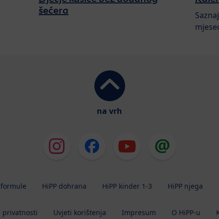
šećera
Saznaj
mjesec
na vrh
 formule
HiPP dohrana
HiPP kinder 1-3
HiPP njega
a privatnosti
Uvjeti korištenja
Impresum
O HiPP-u