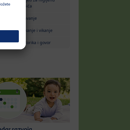
zubića
Spavanje
Plakanje i vikanje
Motorika i govor
ndar razvoja