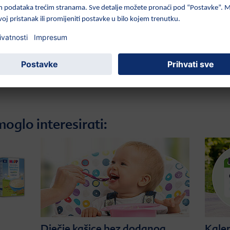
oglo interesirati:
Dječje kašice bez dodanog
Kale