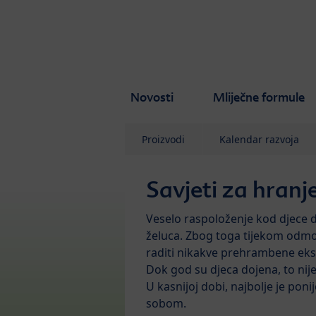
Skip to main content
Novosti
Mliječne formule
Proizvodi
Kalendar razvoja
Savjeti za hranj
Veselo raspoloženje kod djece d
želuca. Zbog toga tijekom odm
raditi nikakve prehrambene ek
Dok god su djeca dojena, to nij
U kasnijoj dobi, najbolje je poni
sobom.