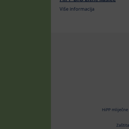
Više informacija
HiPP mliječne
Zaštit