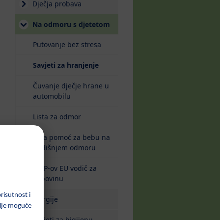
Dječja probava
Na odmoru s djetetom
Putovanje bez stresa
(current)
Savjeti za hranjenje
Čuvanje dječje hrane u
automobilu
Lista za odmor
Prva pomoć za bebu na
godišnjem odmoru
HiPP-ov EU vodič za
kupovinu
Alergije
Savjeti za higijenu