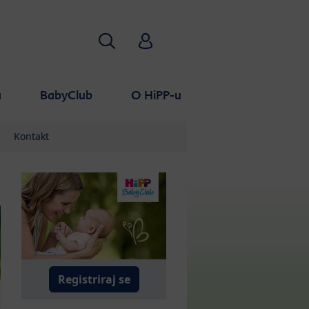
Pretraživanje
HiPP Babyclub
a
BabyClub
O HiPP-u
Kontakt
Registriraj se