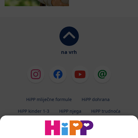
na vrh
HiPP mliječne formule
HiPP dohrana
HiPP kinder 1-3
HiPP njega
HiPP trudnoća
Zaštita privatnosti
Uvjeti korištenja