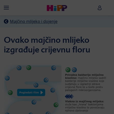
Skip to main content
HiPP B
Menü
Majčino mlijeko i dojenje
Ovako majčino mlijeko
izgrađuje crijevnu floru