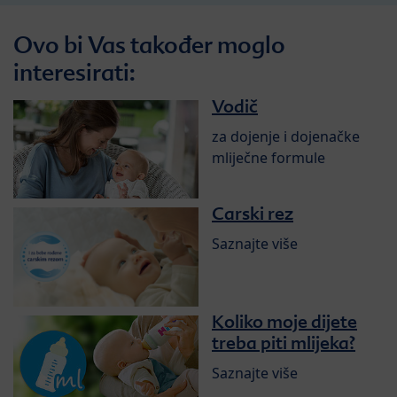
Ovo bi Vas također moglo
interesirati:
Vodič
za dojenje i dojenačke
mliječne formule
Carski rez
Saznajte više
Koliko moje dijete
treba piti mlijeka?
Saznajte više