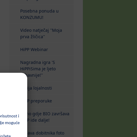
Posebna ponuda u
KONZUMU!
Video natječaj ''Moja
prva žličica''
HiPP Webinar
Nagradna igra 'S
HiPPiSima je ljeto
zabavnije!''
Akcija lojalnosti
HiPP preporuke
Tamo gdje BIO završava
HiPP ide dalje!
Objava dobitnika foto