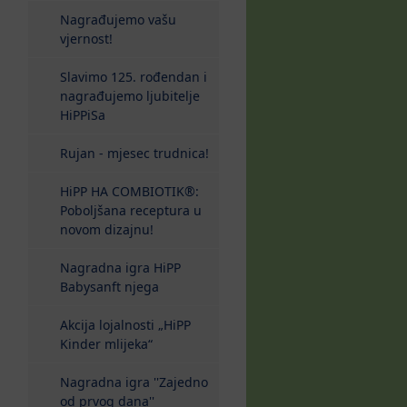
Nagrađujemo vašu
vjernost!
Slavimo 125. rođendan i
nagrađujemo ljubitelje
HiPPiSa
Rujan - mjesec trudnica!
HiPP HA COMBIOTIK®:
Poboljšana receptura u
novom dizajnu!
Nagradna igra HiPP
Babysanft njega
Akcija lojalnosti „HiPP
Kinder mlijeka“
Nagradna igra ''Zajedno
od prvog dana''