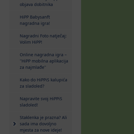
objava dobitnika
HiPP Babysanft
nagradna igra!
Nagradni Foto natječaj:
Volim HiPP!
Online nagradna igra –
''HiPP mobilna aplikacija
za najmlađe''
Kako do HiPPiS kalupića
za sladoled?
Napravite svoj HiPPiS
sladoled!
Staklenka je prazna? Ali
sada ima dovoljno
mjesta za nove ideje!