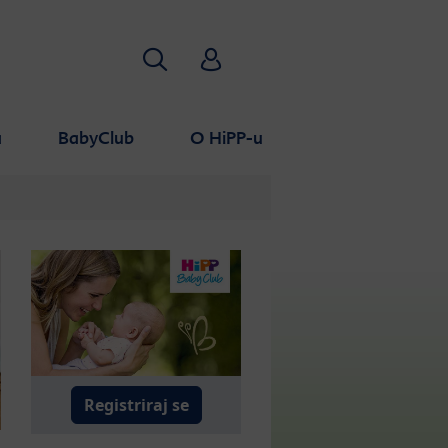
Pretraživanje
HiPP Babyclub
a
BabyClub
O HiPP-u
Registriraj se