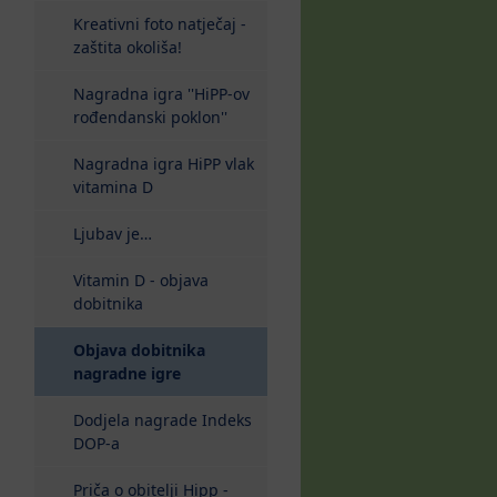
Kreativni foto natječaj -
zaštita okoliša!
Nagradna igra ''HiPP-ov
rođendanski poklon''
Nagradna igra HiPP vlak
vitamina D
Ljubav je…
Vitamin D - objava
dobitnika
Objava dobitnika
(current)
nagradne igre
Dodjela nagrade Indeks
DOP-a
Priča o obitelji Hipp -