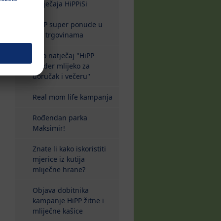
natječaja HiPPiSi
HiPP super ponude u
dm trgovinama
Foto natječaj ''HiPP
Kinder mlijeko za
doručak i večeru''
Real mom life kampanja
Rođendan parka
Maksimir!
Znate li kako iskoristiti
mjerice iz kutija
mliječne hrane?
Objava dobitnika
kampanje HiPP žitne i
mliječne kašice