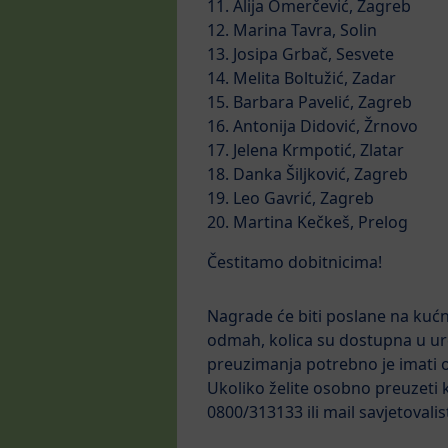
11. Alija Omerčević, Zagreb
12. Marina Tavra, Solin
13. Josipa Grbač, Sesvete
14. Melita Boltužić, Zadar
15. Barbara Pavelić, Zagreb
16. Antonija Didović, Žrnovo
17. Jelena Krmpotić, Zlatar
18. Danka Šiljković, Zagreb
19. Leo Gavrić, Zagreb
20. Martina Kečkeš, Prelog
Čestitamo dobitnicima!
Nagrade će biti poslane na kućn
odmah, kolica su dostupna u ur
preuzimanja potrebno je imati 
Ukoliko želite osobno preuzeti 
0800/313133 ili mail savjetovali