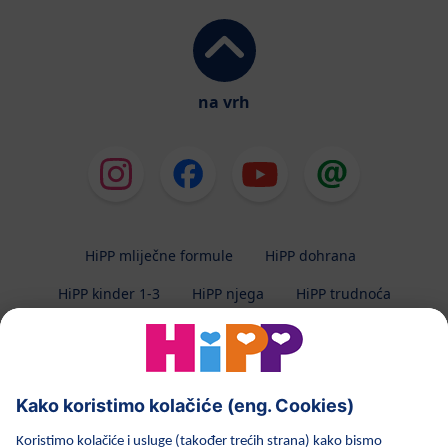
na vrh
HiPP mliječne formule
HiPP dohrana
HiPP kinder 1-3
HiPP njega
HiPP trudnoća
Zaštita privatnosti
Uvjeti korištenja
Impresum
O HiPP-u
Kontakt