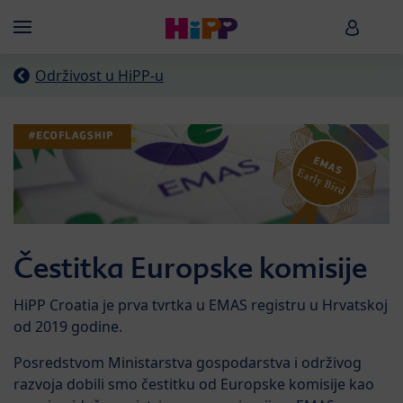
Skip to main content
HiPP B
Menü
Održivost u HiPP-u
Čestitka Europske komisije
HiPP Croatia je prva tvrtka u EMAS registru u Hrvatskoj
od 2019 godine.
Posredstvom Ministarstva gospodarstva i održivog
razvoja dobili smo čestitku od Europske komisije kao