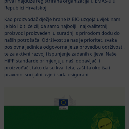
prva i najduže registrirana organizacija u EMAS-u u
Republici Hrvatskoj.
Kao proizvođač dječje hrane iz BIO uzgoja uvijek nam
je bio i biti će cilj da samo najbolji i najkvalitetniji
proizvodi proizvedeni u suradnji s prirodom dođu do
naših potrošača. Održivost za nas je prioritet, svaka
poslovna jedinica odgovorna je za provedbu održivosti,
te za aktivni razvoj i ispunjenje zadanih ciljeva. Naše
HiPP standarde primjenjuju naši dobavljači i
proizvođači, tako da su kvaliteta, zaštita okoliša i
pravedni socijalni uvjeti rada osigurani.