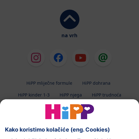
na vrh
HiPP mliječne formule
HiPP dohrana
HiPP kinder 1-3
HiPP njega
HiPP trudnoća
Zaštita privatnosti
Uvjeti korištenja
Impresum
O HiPP-u
Kontakt