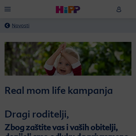
Skip to main content
HiPP B
Menü
Novosti
Real mom life kampanja
Dragi roditelji,
Zbog zaštite vas i vaših obitelji,