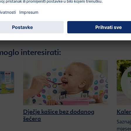
oglo interesirati:
Dječje kašice bez dodanog
Kale
šećera
Saznaj
mjesec