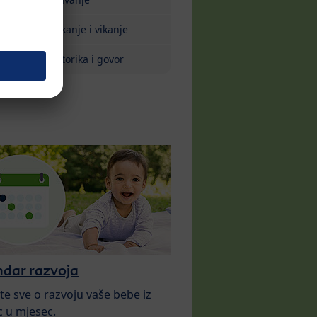
Plakanje i vikanje
Motorika i govor
ndar razvoja
te sve o razvoju vaše bebe iz
 u mjesec.