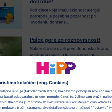
dohrane?
Kod djece koja imaju sklonost alergiji
potrebna je posebna pozornost pri
uvođenju dohrane...
Palac gore za raznovrsnost!
Nakon što ste uveli prvu dopunsku hranu,
postupno dolazi u igru raznovrsnost
prehrane.