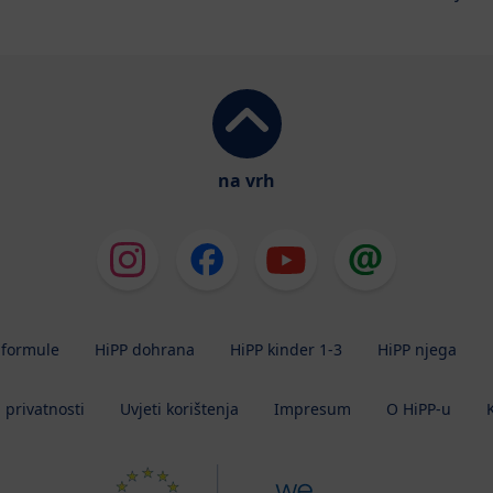
na vrh
 formule
HiPP dohrana
HiPP kinder 1-3
HiPP njega
a privatnosti
Uvjeti korištenja
Impresum
O HiPP-u