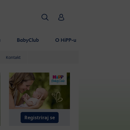
Pretraživanje
HiPP Babyclub
a
BabyClub
O HiPP-u
Kontakt
Registriraj se