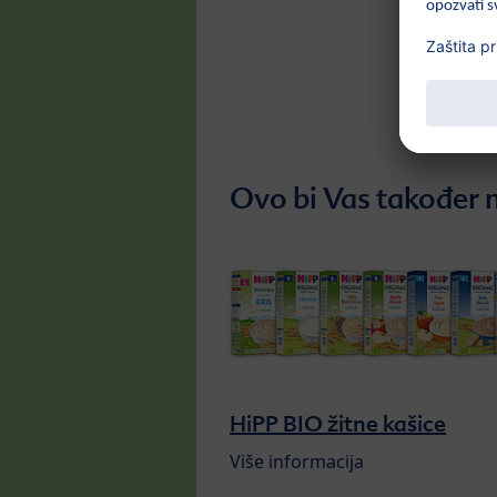
Ovo bi Vas također m
HiPP BIO žitne kašice
Više informacija