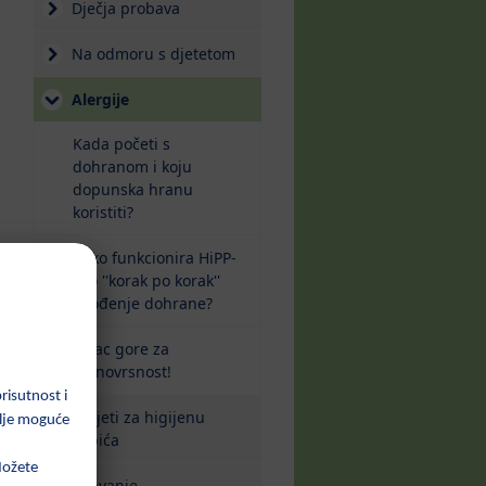
Dječja probava
Na odmoru s djetetom
(current)
Alergije
Kada početi s
dohranom i koju
dopunska hranu
koristiti?
Kako funkcionira HiPP-
ovo ''korak po korak''
uvođenje dohrane?
Palac gore za
raznovrsnost!
Savjeti za higijenu
zubića
Spavanje