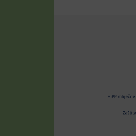
HiPP mliječne
Zaštit