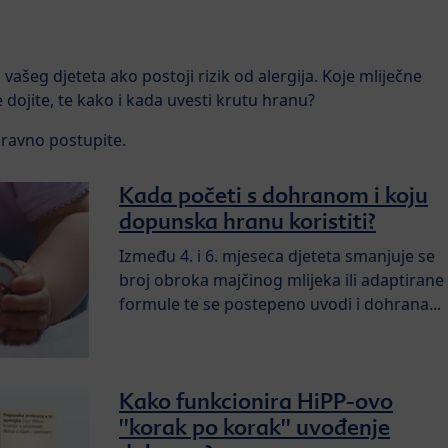
vašeg djeteta ako postoji rizik od alergija. Koje mliječne
e dojite, te kako i kada uvesti krutu hranu?
ravno postupite.
Kada početi s dohranom i koju
dopunska hranu koristiti?
Između 4. i 6. mjeseca djeteta smanjuje se
broj obroka majčinog mlijeka ili adaptirane
formule te se postepeno uvodi i dohrana...
Kako funkcionira HiPP-ovo
''korak po korak'' uvođenje