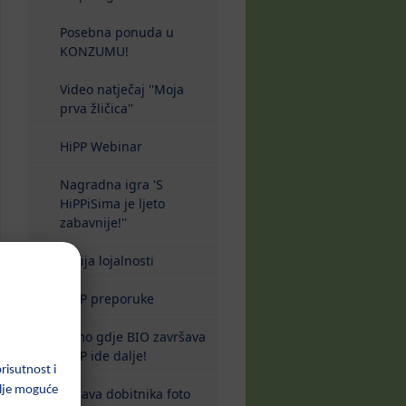
Posebna ponuda u
KONZUMU!
Video natječaj ''Moja
prva žličica''
HiPP Webinar
Nagradna igra 'S
HiPPiSima je ljeto
zabavnije!''
Akcija lojalnosti
HiPP preporuke
Tamo gdje BIO završava
HiPP ide dalje!
Objava dobitnika foto