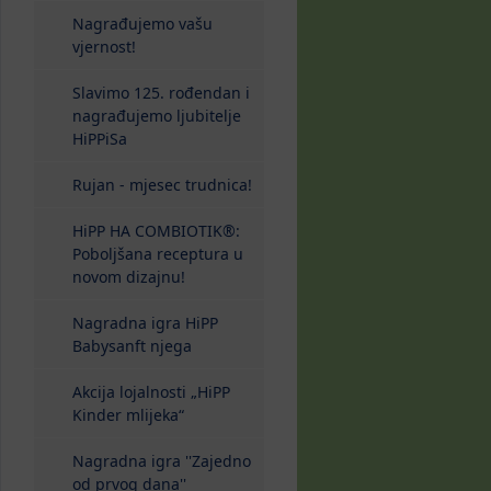
Nagrađujemo vašu
vjernost!
Slavimo 125. rođendan i
nagrađujemo ljubitelje
HiPPiSa
Rujan - mjesec trudnica!
HiPP HA COMBIOTIK®:
Poboljšana receptura u
novom dizajnu!
Nagradna igra HiPP
Babysanft njega
Akcija lojalnosti „HiPP
Kinder mlijeka“
Nagradna igra ''Zajedno
od prvog dana''