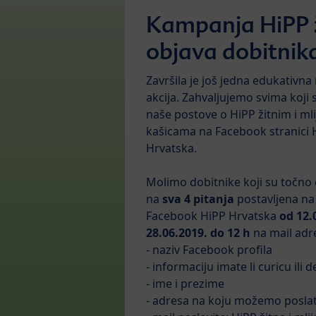
Kampanja HiPP ži
objava dobitnik
Završila je još jedna edukativn
akcija. Zahvaljujemo svima koji s
naše postove o HiPP žitnim i ml
kašicama na Facebook stranici 
Hrvatska.
Molimo dobitnike koji su točno 
na
sva 4 pitanja
postavljena na 
Facebook HiPP Hrvatska
od 12.
28.06.2019. do 12 h
na mail adr
- naziv Facebook profila
- informaciju imate li curicu ili 
- ime i prezime
- adresa na koju možemo poslat