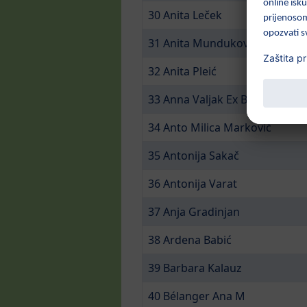
30 Anita Leček
31 Anita Munduković Ex Hoda
32 Anita Pleić
33 Anna Valjak Ex Buzonja
34 Anto Milica Marković
35 Antonija Sakač
36 Antonija Varat
37 Anja Gradinjan
38 Ardena Babić
39 Barbara Kalauz
40 Bélanger Ana M