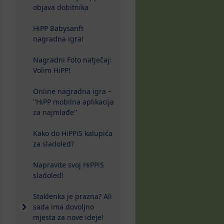
objava dobitnika
HiPP Babysanft
nagradna igra!
Nagradni Foto natječaj:
Volim HiPP!
Online nagradna igra –
''HiPP mobilna aplikacija
za najmlađe''
Kako do HiPPiS kalupića
za sladoled?
Napravite svoj HiPPiS
sladoled!
Staklenka je prazna? Ali
sada ima dovoljno
mjesta za nove ideje!