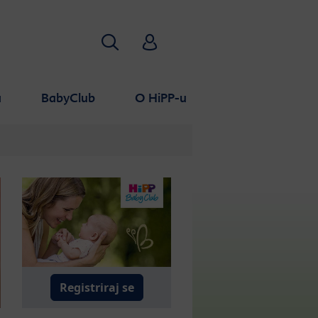
Pretraživanje
HiPP Babyclub
a
BabyClub
O HiPP-u
Registriraj se