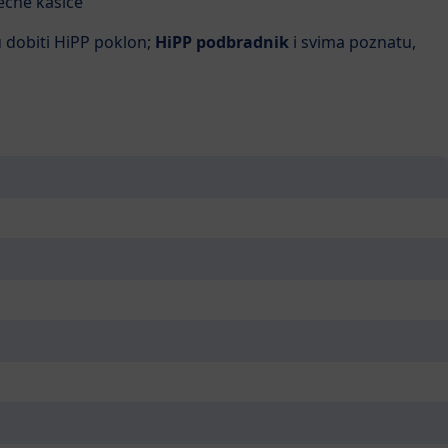
ječne kašice
u dobiti HiPP poklon;
HiPP podbradnik
i svima poznatu,