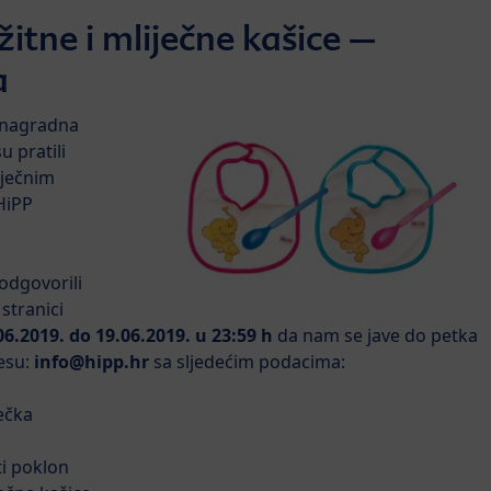
tne i mliječne kašice –
a
a nagradna
u pratili
iječnim
HiPP
odgovorili
stranici
06.2019. do 19.06.2019. u 23:59 h
da nam se jave do petka
esu:
info@hipp.hr
sa sljedećim podacima:
dečka
i poklon