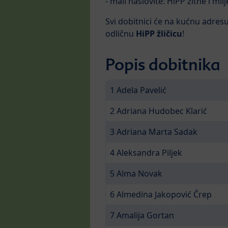
- mail naslovite: HiPP žitne i mli
Svi dobitnici će na kućnu adres
odličnu
HiPP žličicu
!
Popis dobitnika
1 Adela Pavelić
2 Adriana Hudobec Klarić
3 Adriana Marta Sadak
4 Aleksandra Piljek
5 Alma Novak
6 Almedina Jakopović Črep
7 Amalija Gortan