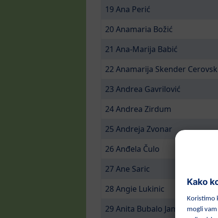
19 Ana Perić
20 Anamaria Božić
21 Ana-Marija Babić
22 Anamarija Skender Cerovsk
23 Andrea Gavrilović
24 Andrea Zirdum
25 Andreja Zvonar
26 Anđela Čulo
27 Ane Saric
28 Angie Lukinic
29 Anita Bubalo Jambrović