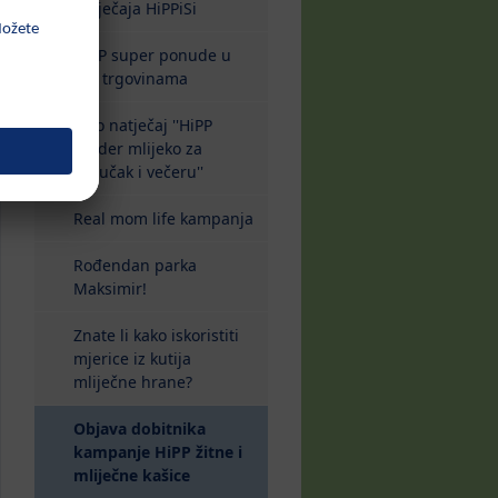
natječaja HiPPiSi
HiPP super ponude u
dm trgovinama
Foto natječaj ''HiPP
Kinder mlijeko za
doručak i večeru''
Real mom life kampanja
Rođendan parka
Maksimir!
Znate li kako iskoristiti
mjerice iz kutija
mliječne hrane?
Objava dobitnika
kampanje HiPP žitne i
(current)
mliječne kašice