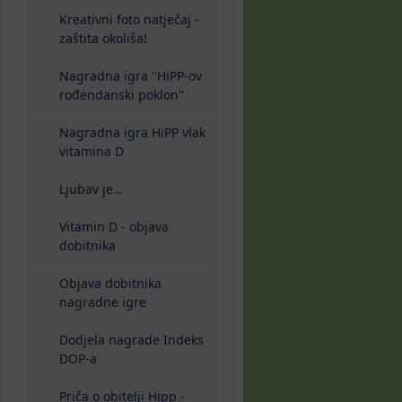
Kreativni foto natječaj -
zaštita okoliša!
Nagradna igra ''HiPP-ov
rođendanski poklon''
Nagradna igra HiPP vlak
vitamina D
Ljubav je…
Vitamin D - objava
dobitnika
Objava dobitnika
nagradne igre
Dodjela nagrade Indeks
DOP-a
Priča o obitelji Hipp -