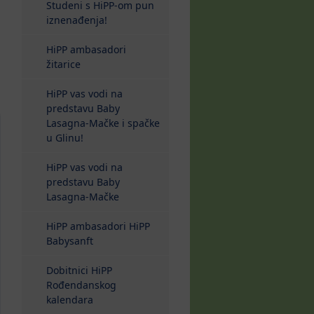
Studeni s HiPP-om pun
iznenađenja!
HiPP ambasadori
žitarice
HiPP vas vodi na
predstavu Baby
Lasagna-Mačke i spačke
u Glinu!
HiPP vas vodi na
predstavu Baby
Lasagna-Mačke
HiPP ambasadori HiPP
Babysanft
Dobitnici HiPP
Rođendanskog
kalendara