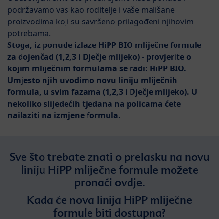
podržavamo vas kao roditelje i vaše mališane
proizvodima koji su savršeno prilagođeni njihovim
potrebama.
Stoga, iz ponude izlaze HiPP BIO mliječne formule
za dojenčad (1,2,3 i Dječje mlijeko) - provjerite o
kojim mliječnim formulama se radi:
HiPP BIO
.
Umjesto njih uvodimo novu liniju mliječnih
formula, u svim fazama (1,2,3 i Dječje mlijeko). U
nekoliko slijedećih tjedana na policama ćete
nailaziti na izmjene formula.
Sve što trebate znati o prelasku na novu
liniju HiPP mliječne formule možete
pronaći ovdje.
Kada će nova linija HiPP mliječne
formule biti dostupna?