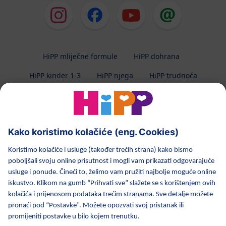
HiPP mliječne formule
HiPP dohrana
HiPP kinder 1-3
HiPP njega
HiPP trudnoća
Zaštita privatnosti
Uvjeti korištenja
Impresum
O HiPP-u
Kontakt
Prijenos podataka osiguran enkripcijom