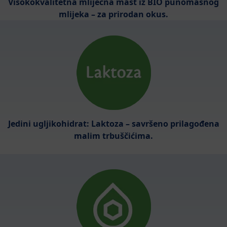
Visokokvalitetna mliječna mast iz BIO punomasnog
mlijeka – za prirodan okus.
Jedini ugljikohidrat: Laktoza – savršeno prilagođena
malim trbuščićima.