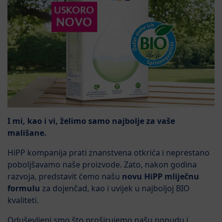
I mi, kao i vi, želimo samo najbolje za vaše
mališane.
HiPP kompanija prati znanstvena otkrića i neprestano
poboljšavamo naše proizvode. Zato, nakon godina
razvoja, predstavit ćemo našu
novu HiPP mliječnu
formulu
za dojenčad, kao i uvijek u najboljoj BIO
kvaliteti.
Oduševljeni smo što proširujemo našu ponudu i