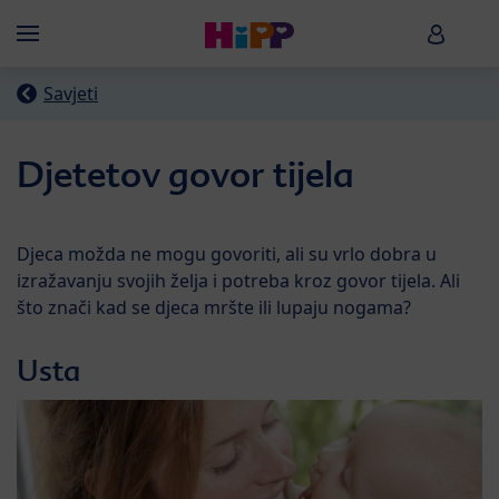
Skip to main content
HiPP B
Menü
Savjeti
Djetetov govor tijela
Djeca možda ne mogu govoriti, ali su vrlo dobra u
izražavanju svojih želja i potreba kroz govor tijela. Ali
što znači kad se djeca mršte ili lupaju nogama?
Usta