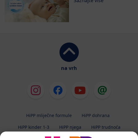
Saznajte više
na vrh
HiPP mliječne formule
HiPP dohrana
HiPP kinder 1-3
HiPP njega
HiPP trudnoća