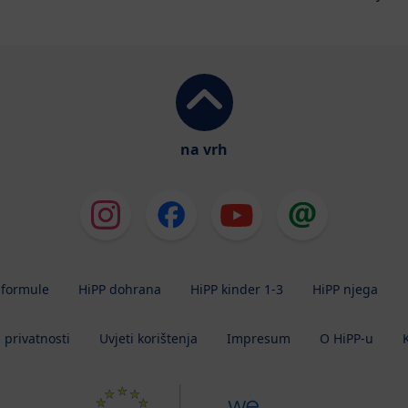
na vrh
 formule
HiPP dohrana
HiPP kinder 1-3
HiPP njega
a privatnosti
Uvjeti korištenja
Impresum
O HiPP-u