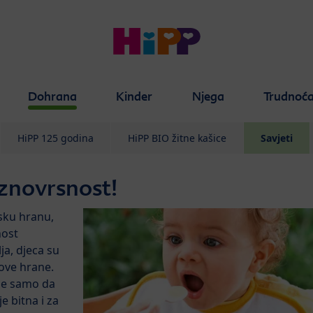
Dohrana
Kinder
Njega
Trudnoć
HiPP 125 godina
HiPP BIO žitne kašice
Savjeti
aznovrsnost!
sku hranu,
nost
a, djeca su
nove hrane.
ne samo da
e bitna i za