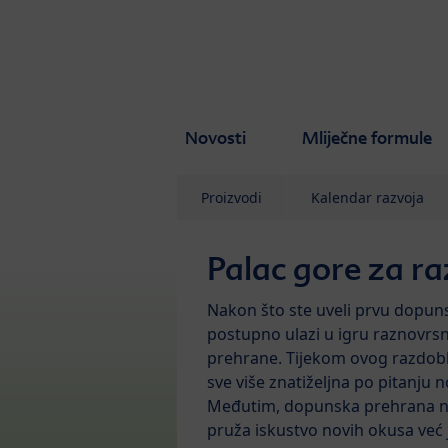
Skip to main content
Novosti
Mliječne formule
Proizvodi
Kalendar razvoja
Palac gore za r
Nakon što ste uveli prvu dopun
postupno ulazi u igru raznovrs
prehrane. Tijekom ovog razdoblj
sve više znatiželjna po pitanju 
Međutim, dopunska prehrana 
pruža iskustvo novih okusa već j