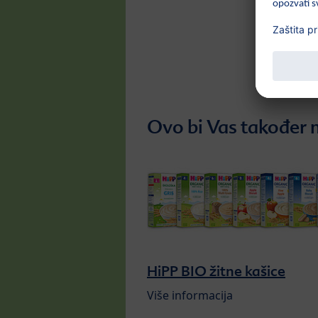
Ovo bi Vas također m
HiPP BIO žitne kašice
Više informacija