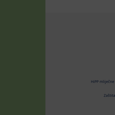
HiPP mliječne
Zaštit