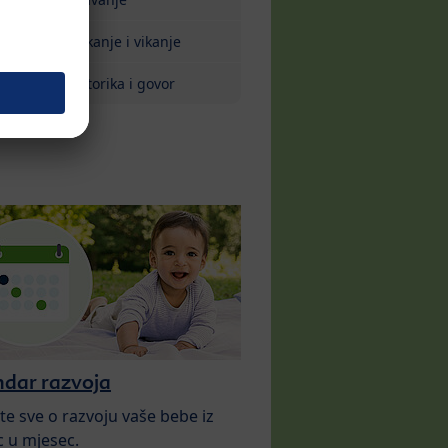
Plakanje i vikanje
Motorika i govor
ndar razvoja
te sve o razvoju vaše bebe iz
 u mjesec.