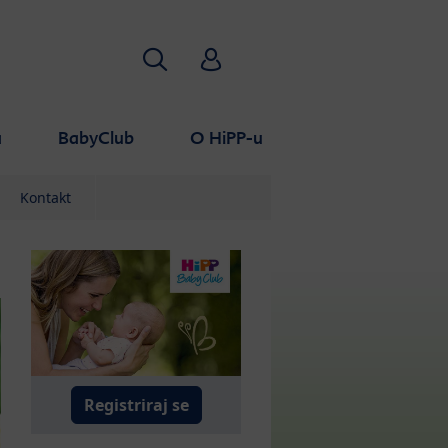
Pretraživanje
HiPP Babyclub
a
BabyClub
O HiPP-u
Kontakt
Registriraj se