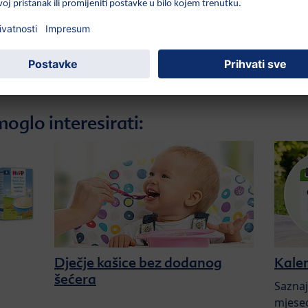
oglo interesirati:
Dječje kašice bez dodanog
Kale
šećera
Saznaj
mjesec