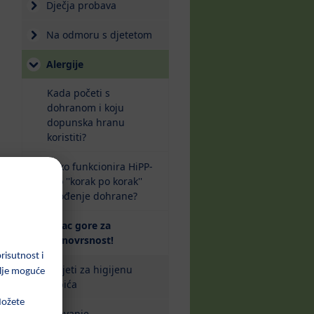
Dječja probava
Na odmoru s djetetom
Alergije
Kada početi s
dohranom i koju
dopunska hranu
koristiti?
Kako funkcionira HiPP-
ovo ''korak po korak''
uvođenje dohrane?
Palac gore za
(current)
raznovrsnost!
Savjeti za higijenu
zubića
Spavanje