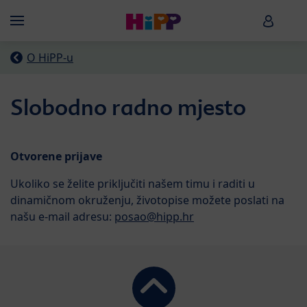
Skip to main content
HiPP B
Menü
O HiPP-u
Slobodno radno mjesto
Otvorene prijave
Ukoliko se želite priključiti našem timu i raditi u
dinamičnom okruženju, životopise možete poslati na
našu e-mail adresu:
posao@hipp.hr