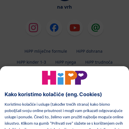
na vrh
HiPP mliječne formule
HiPP dohrana
HiPP kinder 1-3
HiPP njega
HiPP trudnoća
Zaštita privatnosti
Uvjeti korištenja
Impresum
O HiPP-u
Kontakt