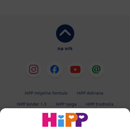
na vrh
HiPP mliječne formule
HiPP dohrana
HiPP kinder 1-3
HiPP njega
HiPP trudnoća
Zaštita privatnosti
Uvjeti korištenja