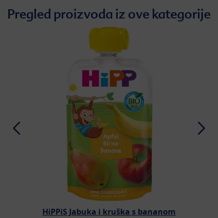
Pregled proizvoda iz ove kategorije
HiPPiS Jabuka i kruška s bananom