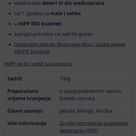
idealno kao
desert ili dio međuobroka
od 1. godine za
male i velike
u
HiPP BIO kvaliteti
sastojci prirodno ne sadrže gluten
Upoznajte odmah Nosoroga Ninu i ostale vesele
HiPPiS životinje
HiPP-ov EU vodič za kupovinu
Sadrži
100g
Preporučeno
U posljepodnevnim satima,
vrijeme hranjenja
Između obroka
Glavni sastojci
Jabuka, Mango, Kruška
Više informacija
Za više informacija pogledajte
deklaraciju (PDF)