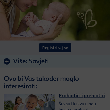
Registriraj se
Više:
Savjeti
Ovo bi Vas također moglo
interesirati:
Probiotici i prebiotici
Što su i kakvu ulogu
imaju u probavi i