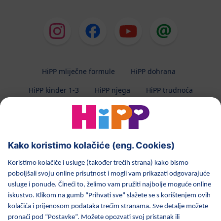
HiPP mliječne formule
HiPP dohrana
HiPP kinder 1-3
HiPP njega
HiPP trudnoća
Zaštita privatnosti
Uvjeti korištenja
Impresum
O HiPP-u
Kontakt