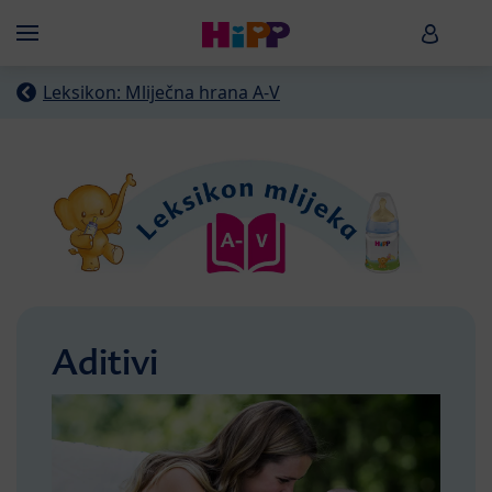
Skip to main content
HiPP B
Menü
Leksikon: Mliječna hrana A-V
Aditivi