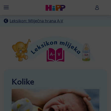
Skip to main content
HiPP B
Menü
Leksikon: Mliječna hrana A-V
Kolike