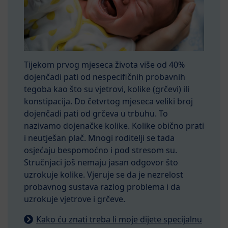
Tijekom prvog mjeseca života više od 40%
dojenčadi pati od nespecifičnih probavnih
tegoba kao što su vjetrovi, kolike (grčevi) ili
konstipacija. Do četvrtog mjeseca veliki broj
dojenčadi pati od grčeva u trbuhu. To
nazivamo dojenačke kolike. Kolike obično prati
i neutješan plač. Mnogi roditelji se tada
osjećaju bespomoćno i pod stresom su.
Stručnjaci još nemaju jasan odgovor što
uzrokuje kolike. Vjeruje se da je nezrelost
probavnog sustava razlog problema i da
uzrokuje vjetrove i grčeve.
Kako ću znati treba li moje dijete specijalnu