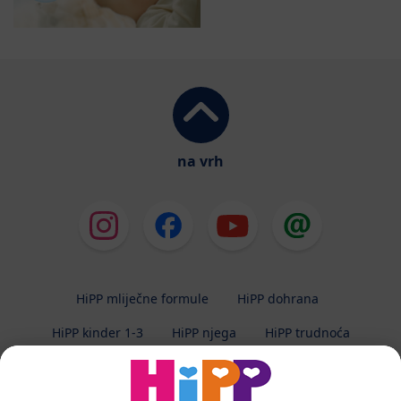
na vrh
HiPP mliječne formule
HiPP dohrana
HiPP kinder 1-3
HiPP njega
HiPP trudnoća
Zaštita privatnosti
Uvjeti korištenja