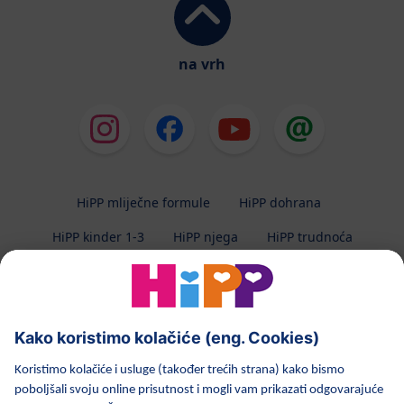
na vrh
HiPP mliječne formule
HiPP dohrana
HiPP kinder 1-3
HiPP njega
HiPP trudnoća
Zaštita privatnosti
Uvjeti korištenja
Impresum
O HiPP-u
Kontakt