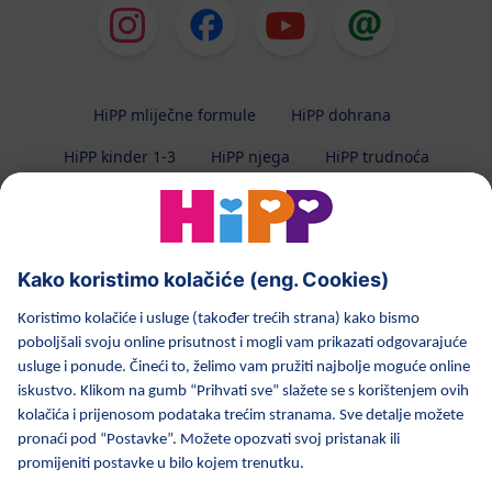
HiPP mliječne formule
HiPP dohrana
HiPP kinder 1-3
HiPP njega
HiPP trudnoća
Zaštita privatnosti
Uvjeti korištenja
Impresum
O HiPP-u
Kontakt
Prijenos podataka osiguran enkripcijom