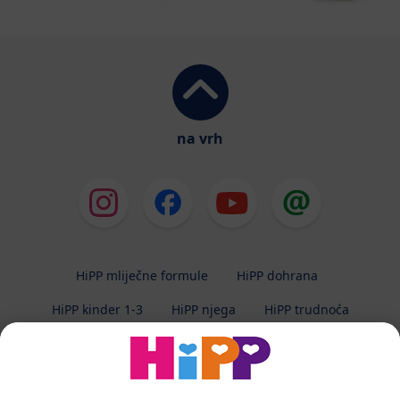
na vrh
HiPP mliječne formule
HiPP dohrana
HiPP kinder 1-3
HiPP njega
HiPP trudnoća
Zaštita privatnosti
Uvjeti korištenja
Impresum
O HiPP-u
Kontakt