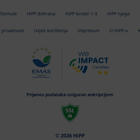
 formule
HiPP dohrana
HiPP kinder 1-3
HiPP njega
a privatnosti
Uvjeti korištenja
Impresum
O HiPP-u
Prijenos podataka osiguran enkripcijom
© 2026 HiPP