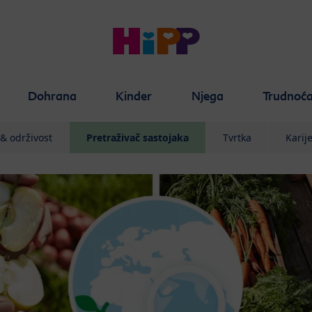
Dohrana
Kinder
Njega
Trudnoć
 & održivost
Pretraživač sastojaka
Tvrtka
Karij