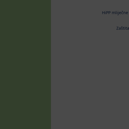
HiPP mliječne
Zaštit