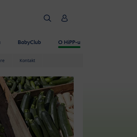
Pretraživanje
HiPP Babyclub
a
BabyClub
O HiPP-u
ere
Kontakt