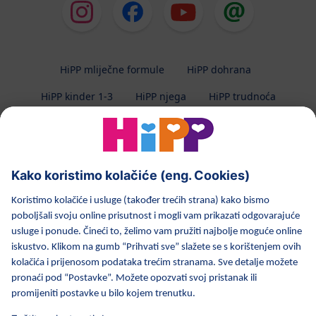
HiPP mliječne formule
HiPP dohrana
HiPP kinder 1-3
HiPP njega
HiPP trudnoća
Zaštita privatnosti
Uvjeti korištenja
Impresum
O HiPP-u
Kontakt
Prijenos podataka osiguran enkripcijom