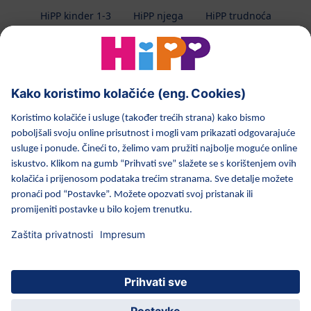
HiPP kinder 1-3
HiPP njega
HiPP trudnoća
Zaštita privatnosti
Uvjeti korištenja
Impresum
O HiPP-u
Kontakt
Prijenos podataka osiguran enkripcijom