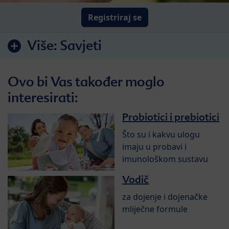
Registriraj se
Više:
Savjeti
Ovo bi Vas također moglo
interesirati:
Probiotici i prebiotici
Što su i kakvu ulogu
imaju u probavi i
imunološkom sustavu
Vodič
za dojenje i dojenačke
mliječne formule