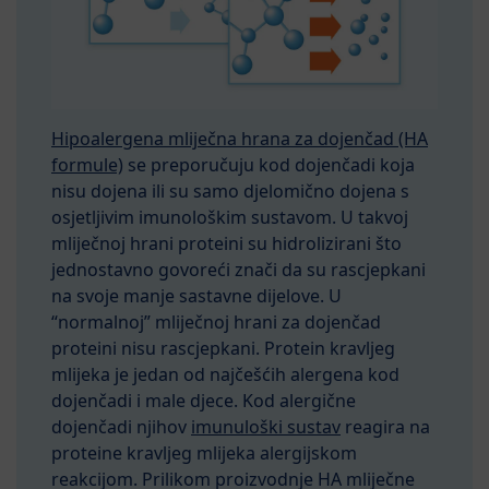
Hipoalergena mliječna hrana za dojenčad (HA
formule)
se preporučuju kod dojenčadi koja
nisu dojena ili su samo djelomično dojena s
osjetljivim imunološkim sustavom. U takvoj
mliječnoj hrani proteini su hidrolizirani što
jednostavno govoreći znači da su rascjepkani
na svoje manje sastavne dijelove. U
“normalnoj” mliječnoj hrani za dojenčad
proteini nisu rascjepkani. Protein kravljeg
mlijeka je jedan od najčešćih alergena kod
dojenčadi i male djece. Kod alergične
dojenčadi njihov
imunuloški sustav
reagira na
proteine kravljeg mlijeka alergijskom
reakcijom. Prilikom proizvodnje HA mliječne