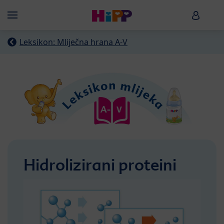
Skip to main content
HiPP B
Menü
Leksikon: Mliječna hrana A-V
Hidrolizirani proteini