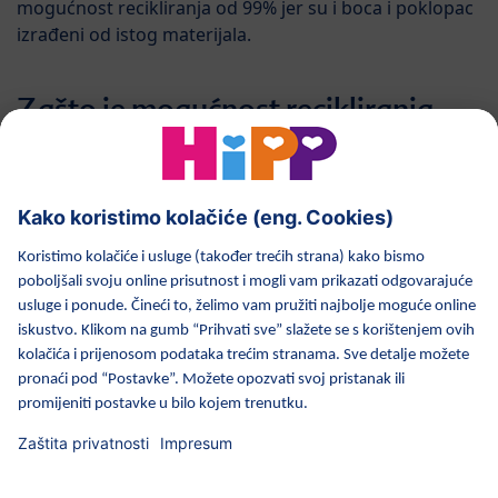
mogućnost recikliranja od 99% jer su i boca i poklopac
izrađeni od istog materijala.
Zašto je mogućnost recikliranja
tako važna?
Visoka mogućnost recikliranja je izvrstan temelj za
dobro upravljanje recikliranjem. Što je mogućnost
recikliranja veća, veća je vjerojatnost da će se materijali
ponovno upotrijebiti i uštedjeti resursi.
na vrh