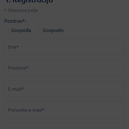
* Obavezna polja
Pozdrav*:
Gospođa
Gospodin
Ime*
Prezime*
E-mail*
Ponovite e-mail*