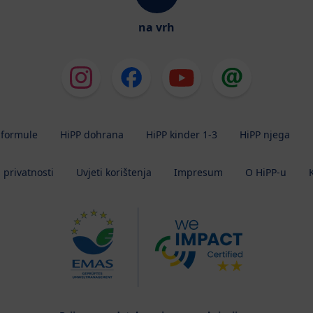
na vrh
 formule
HiPP dohrana
HiPP kinder 1-3
HiPP njega
a privatnosti
Uvjeti korištenja
Impresum
O HiPP-u