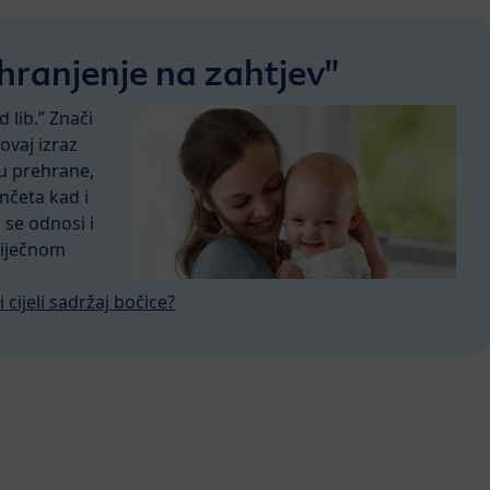
 "hranjenje na zahtjev"
d lib.” Znači
ovaj izraz
u prehrane,
nčeta kad i
 se odnosi i
liječnom
 cijeli sadržaj bočice?