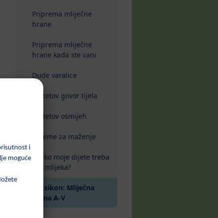
Priprema mliječne
hrane
Priprema mliječne
hrane kada ste vani
Dude varalice
Djetetov govor tijela
Djetetov osmijeh
Vrijeme za maženje
Koliko moje dijete treba
piti mlijeka?
Leksikon: Mliječna
hrana A-V