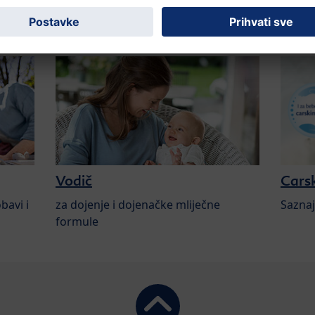
oglo interesirati:
Vodič
Carsk
bavi i
za dojenje i dojenačke mliječne
Saznaj
formule