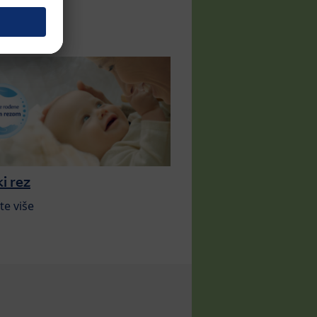
i rez
te više