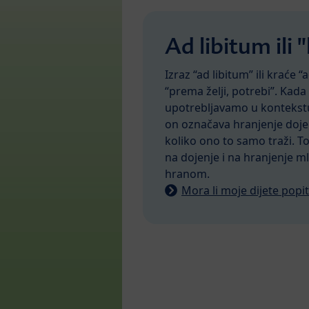
Ad libitum ili
Izraz “ad libitum” ili kraće “a
“prema želji, potrebi”. Kada 
upotrebljavamo u kontekst
on označava hranjenje doje
koliko ono to samo traži. To
na dojenje i na hranjenje m
hranom.
Mora li moje dijete popiti