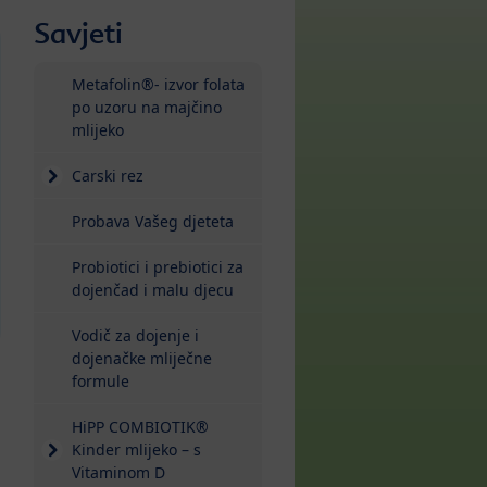
Savjeti
Metafolin®- izvor folata
po uzoru na majčino
mlijeko
Carski rez
Probava Vašeg djeteta
Probiotici i prebiotici za
dojenčad i malu djecu
Vodič za dojenje i
dojenačke mliječne
formule
HiPP COMBIOTIK®
Kinder mlijeko – s
Vitaminom D