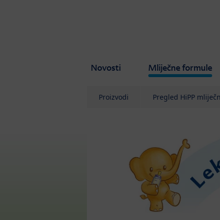
Skip to main content
Novosti
Mliječne formule
Proizvodi
Pregled HiPP mliječ