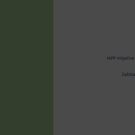
HiPP mliječne
Zaštit