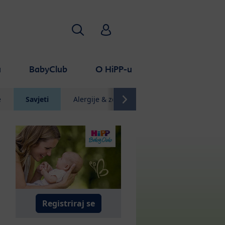
Pretraživanje
HiPP Babyclub
a
BabyClub
O HiPP-u
e
Savjeti
Alergije & zdravlje
Kvaliteta
Naj
Registriraj se