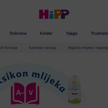
Dohrana
Kinder
Njega
Trudnoć
nih formula
Kalendar razvoja
Majčino mlijeko i dojenj