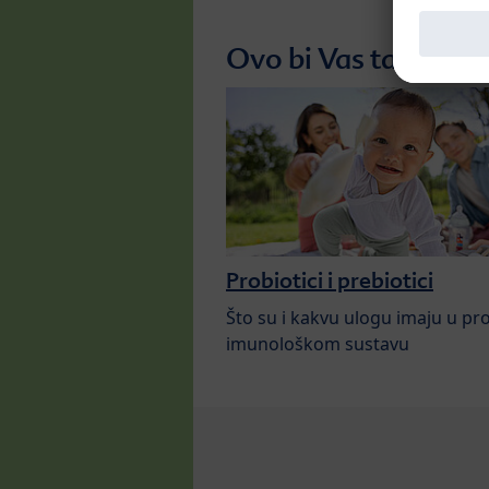
Ovo bi Vas također m
Probiotici i prebiotici
Što su i kakvu ulogu imaju u pro
imunološkom sustavu