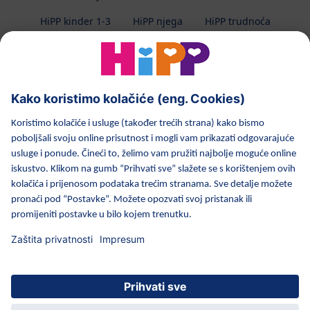
HiPP kinder 1-3
HiPP njega
HiPP trudnoća
Zaštita privatnosti
Uvjeti korištenja
Impresum
O HiPP-u
Kontakt
Prijenos podataka osiguran enkripcijom