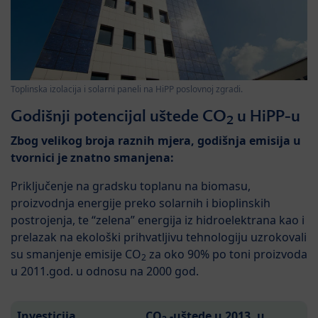
Toplinska izolacija i solarni paneli na HiPP poslovnoj zgradi.
Godišnji potencijal uštede CO
u HiPP-u
2
Zbog velikog broja raznih mjera, godišnja emisija u
tvornici je znatno smanjena:
Priključenje na gradsku toplanu na biomasu,
proizvodnja energije preko solarnih i bioplinskih
postrojenja, te “zelena” energija iz hidroelektrana kao i
prelazak na ekološki prihvatljivu tehnologiju uzrokovali
su smanjenje emisije CO
za oko 90% po toni proizvoda
2
u 2011.god. u odnosu na 2000 god.
Investicija
CO
-uštede u 2013. u