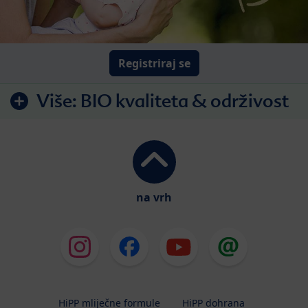
Registriraj se
Više:
BIO kvaliteta & održivost
na vrh
HiPP mliječne formule
HiPP dohrana