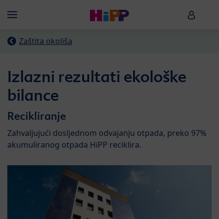
Skip to main content
HiPP B
Menü
Zaštita okoliša
Izlazni rezultati ekološke
bilance
Recikliranje
Zahvaljujući dosljednom odvajanju otpada, preko 97%
akumuliranog otpada HiPP reciklira.