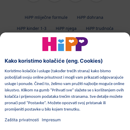
HiPP mliječne formule
HiPP dohrana
HiPP kinder 1-3
HiPP njega
HiPP trudnoća
Zaštita privatnosti
Uvjeti korištenja
Impresum
O HiPP-u
Kontakt
Prijenos podataka osiguran enkripcijom