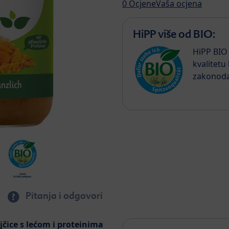
0
Ocjene
Vaša ocjena
HiPP više od BIO:
HiPP BIO 
kvalitetu
zakonoda
Pitanja i odgovori
čice s lećom i proteinima