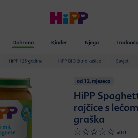
Dohrana
Kinder
Njega
Trudnoć
HiPP 125 godina
HiPP BIO žitne kašice
Savjeti
od 12. mjeseca
HiPP Spaghet
rajčice s lećo
graška
⌀0.0