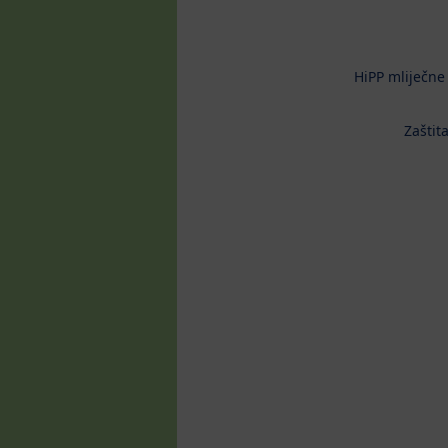
HiPP mliječne
Zaštit