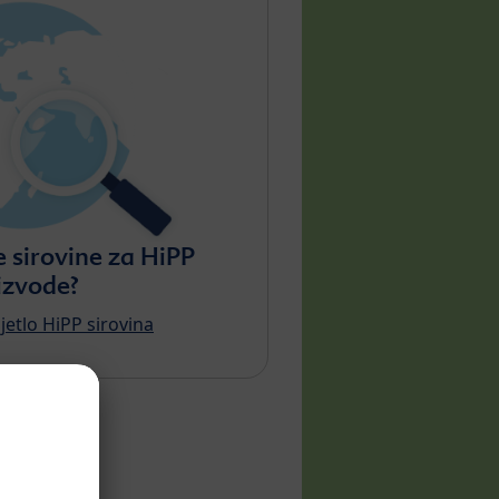
 sirovine za HiPP
izvode?
ijetlo HiPP sirovina