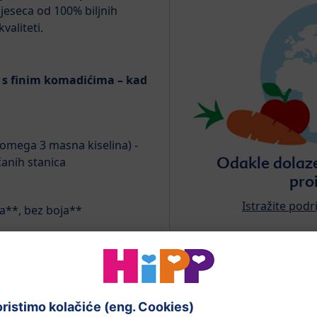
jeseca od 100% biljnih
valiteti.
i
s finim komadićima – kad
 (omega 3 masna kiselina) -
Odakle dolaze
čanih stanica
pro
Istražite podr
a**, bez boja**
0g