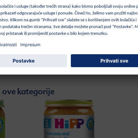
dne
 Rajčica, Tjestenina
e informacija pogledajte
aciju (PDF)
 ove kategorije