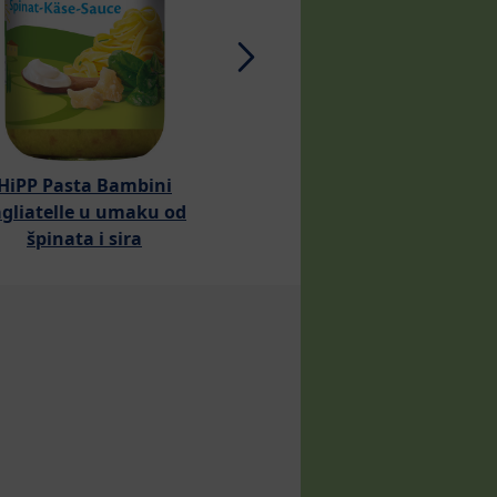
HiPP Pasta Bambini
HiPP Povrće s pireom
agliatelle u umaku od
batata i piletino
špinata i sira