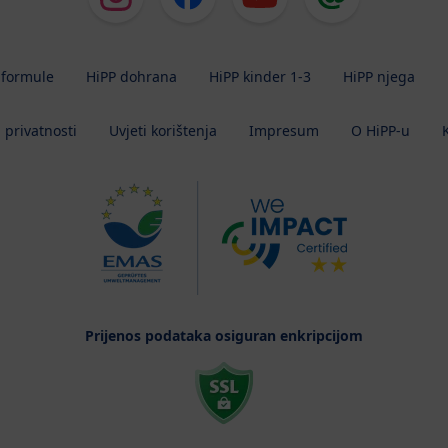
 formule
HiPP dohrana
HiPP kinder 1-3
HiPP njega
a privatnosti
Uvjeti korištenja
Impresum
O HiPP-u
Prijenos podataka osiguran enkripcijom