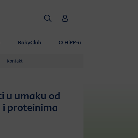
Pretraživanje
HiPP Babyclub
a
BabyClub
O HiPP-u
Kontakt
ti u umaku od
m i proteinima