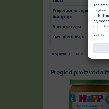
Sadrži
250g
Preporučeno vrijeme
U po
hranjenja
Glavni sastojci
Mrkva,
Više informacija
Za viš
deklar
Broj artikla: DA62502
Pregled proizvoda iz