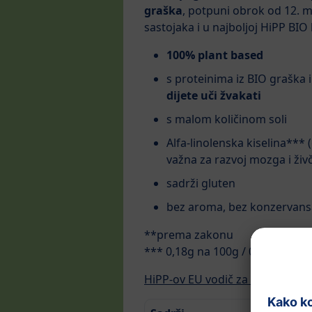
graška
, potpuni obrok od 12. m
sastojaka i u najboljoj HiPP BIO k
100% plant based
s proteinima iz BIO graška 
dijete uči žvakati
s malom količinom soli
Alfa-linolenska kiselina***
važna za razvoj mozga i živ
sadrži gluten
bez aroma, bez konzervans
**prema zakonu
*** 0,18g na 100g / 0,45g na 25
HiPP-ov EU vodič za kupovinu