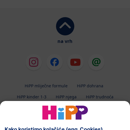
na vrh
HiPP mliječne formule
HiPP dohrana
HiPP kinder 1-3
HiPP njega
HiPP trudnoća
Zaštita privatnosti
Uvjeti korištenja
Impresum
O HiPP-u
Kontakt