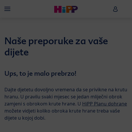
Skip to main content
HiPP B
Menü
Naše preporuke za vaše
dijete
Ups, to je malo prebrzo!
Dajte djetetu dovoljno vremena da se privikne na krutu
hranu. U pravilu svaki mjesec se jedan mliječni obrok
zamjeni s obrokom krute hrane. U
HiPP Planu dohrane
možete vidjeti koliko obroka krute hrane treba vaše
dijete u kojoj dobi.