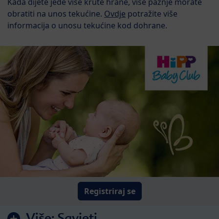
Kada dijete jede više krute hrane, više pažnje morate
obratiti na unos tekućine.
Ovdje
potražite više
informacija o unosu tekućine kod dohrane.
Registriraj se
Više:
Savjeti