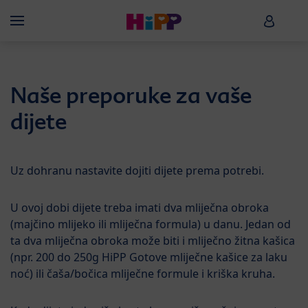
Skip to main content
HiPP B
Menü
Naše preporuke za vaše
dijete
Uz dohranu nastavite dojiti dijete prema potrebi.
U ovoj dobi dijete treba imati dva mliječna obroka
(majčino mlijeko ili mliječna formula) u danu. Jedan od
ta dva mliječna obroka može biti i mliječno žitna kašica
(npr. 200 do 250g HiPP Gotove mliječne kašice za laku
noć) ili čaša/bočica mliječne formule i kriška kruha.