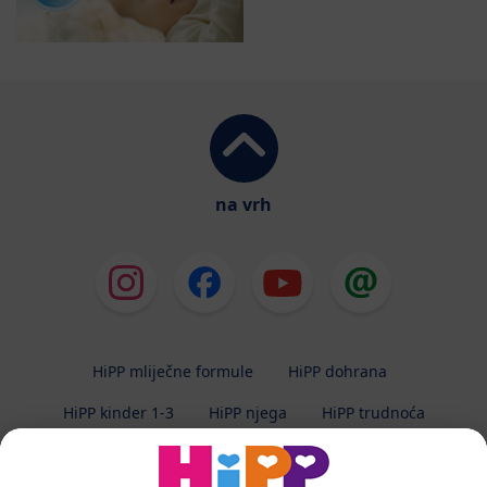
na vrh
HiPP mliječne formule
HiPP dohrana
HiPP kinder 1-3
HiPP njega
HiPP trudnoća
Zaštita privatnosti
Uvjeti korištenja