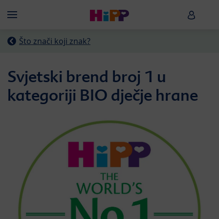
Skip to main content
HiPP B
Menü
Što znači koji znak?
Svjetski brend broj 1 u
kategoriji BIO dječje hrane