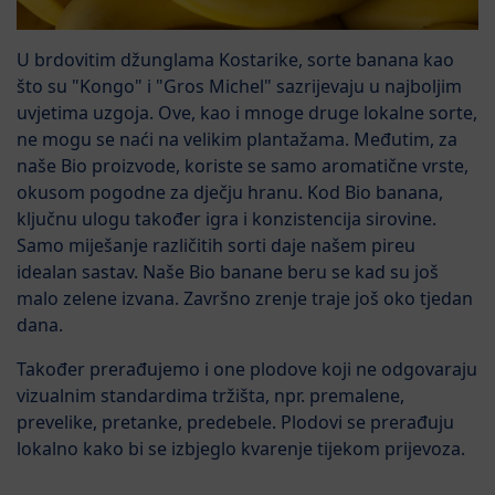
U brdovitim džunglama Kostarike, sorte banana kao
što su "Kongo" i "Gros Michel" sazrijevaju u najboljim
uvjetima uzgoja. Ove, kao i mnoge druge lokalne sorte,
ne mogu se naći na velikim plantažama. Međutim, za
naše Bio proizvode, koriste se samo aromatične vrste,
okusom pogodne za dječju hranu. Kod Bio banana,
ključnu ulogu također igra i konzistencija sirovine.
Samo miješanje različitih sorti daje našem pireu
idealan sastav. Naše Bio banane beru se kad su još
malo zelene izvana. Završno zrenje traje još oko tjedan
dana.
Također prerađujemo i one plodove koji ne odgovaraju
vizualnim standardima tržišta, npr. premalene,
prevelike, pretanke, predebele. Plodovi se prerađuju
lokalno kako bi se izbjeglo kvarenje tijekom prijevoza.