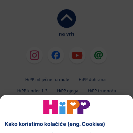
na vrh
HiPP mliječne formule
HiPP dohrana
HiPP kinder 1-3
HiPP njega
HiPP trudnoća
Zaštita privatnosti
Uvjeti korištenja
Impresum
O HiPP-u
Kontakt