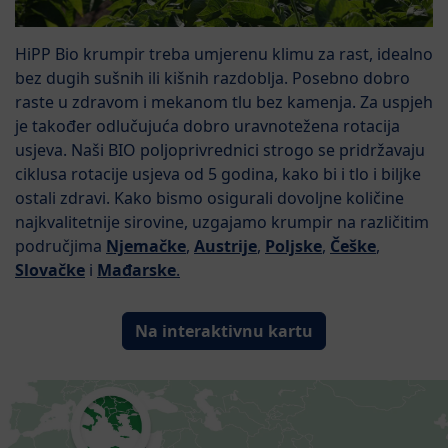
HiPP Bio krumpir treba umjerenu klimu za rast, idealno
bez dugih sušnih ili kišnih razdoblja. Posebno dobro
raste u zdravom i mekanom tlu bez kamenja. Za uspjeh
je također odlučujuća dobro uravnotežena rotacija
usjeva. Naši BIO poljoprivrednici strogo se pridržavaju
ciklusa rotacije usjeva od 5 godina, kako bi i tlo i biljke
ostali zdravi. Kako bismo osigurali dovoljne količine
najkvalitetnije sirovine, uzgajamo krumpir na različitim
područjima
Njemačke
,
Austrije
,
Poljske
,
Češke
,
Slovačke
i
Mađarske
.
Na interaktivnu kartu