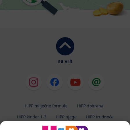
na vrh
HiPP mliječne formule
HiPP dohrana
HiPP kinder 1-3
HiPP njega
HiPP trudnoća