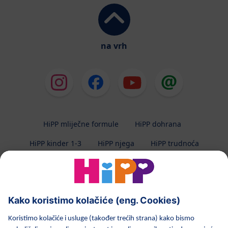
na vrh
HiPP mliječne formule
HiPP dohrana
HiPP kinder 1-3
HiPP njega
HiPP trudnoća
Zaštita privatnosti
Uvjeti korištenja
Impresum
O HiPP-u
Kontakt