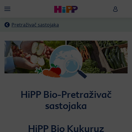
Skip to main content
HiPP B
Menü
Pretraživač sastojaka
HiPP Bio-Pretraživač
sastojaka
HiPP Bio Kukuruz