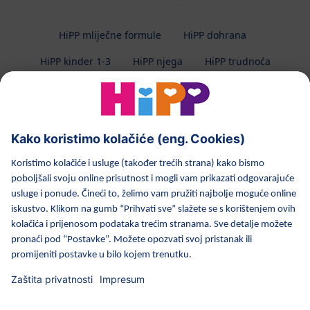
HiPP mliječne formule
HiPP dohrana
HiPP kinder 1-3
HiPP njega
HiPP trudnoća
Zaštita privatnosti
Uvjeti korištenja
Impresum
O HiPP-u
Kontakt
Prijenos podataka osiguran enkripcijom