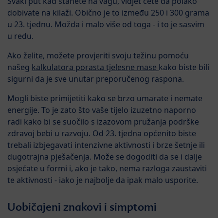
Svaki put kad stanete na vagu, vidjet ćete da polako
dobivate na kilaži. Obično je to između 250 i 300 grama
u 23. tjednu. Možda i malo više od toga - i to je sasvim
u redu.
Ako želite, možete provjeriti svoju težinu pomoću
našeg
kalkulatora porasta tjelesne mase
kako biste bili
sigurni da je sve unutar preporučenog raspona.
Mogli biste primijetiti kako se brzo umarate i nemate
energije. To je zato što vaše tijelo izuzetno naporno
radi kako bi se suočilo s izazovom pružanja podrške
zdravoj bebi u razvoju. Od 23. tjedna općenito biste
trebali izbjegavati intenzivne aktivnosti i brze šetnje ili
dugotrajna pješačenja. Može se dogoditi da se i dalje
osjećate u formi i, ako je tako, nema razloga zaustaviti
te aktivnosti - iako je najbolje da ipak malo usporite.
Uobičajeni znakovi i simptomi