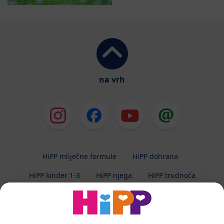
na vrh
HiPP mliječne formule
HiPP dohrana
HiPP kinder 1-3
HiPP njega
HiPP trudnoća
Zaštita privatnosti
Uvjeti korištenja
Impresum
O HiPP-u
Kontakt