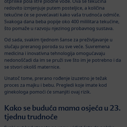
otprilike pola litre plodne vode. Ova se tekućina
redovito izmjenjuje putem posteljice, a količina
tekućine će se povećavati kako vaša trudnoća odmiče.
Svakoga dana beba popije oko 400 mililitara tekućine,
što pomaže u razvoju njezinog probavnog sustava.
Od sada, svakim tjednom šanse za preživljavanje u
slučaju preranog poroda su sve veće. Suvremena
medicina i inovativna tehnologija omogućavaju
nedonoščadi da im se pruži sve što im je potrebno i da
se stvori okoliš maternice.
Unatoč tome, prerano rođenje izuzetno je težak
proces za majku i bebu. Pregledi koje imate kod
ginekologa pomoći će smanjiti ovaj rizik.
Kako se buduća mama osjeća u 23.
tjednu trudnoće