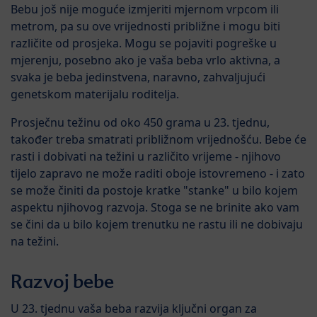
Bebu još nije moguće izmjeriti mjernom vrpcom ili
metrom, pa su ove vrijednosti približne i mogu biti
različite od prosjeka. Mogu se pojaviti pogreške u
mjerenju, posebno ako je vaša beba vrlo aktivna, a
svaka je beba jedinstvena, naravno, zahvaljujući
genetskom materijalu roditelja.
Prosječnu težinu od oko 450 grama u 23. tjednu,
također treba smatrati približnom vrijednošću. Bebe će
rasti i dobivati na težini u različito vrijeme - njihovo
tijelo zapravo ne može raditi oboje istovremeno - i zato
se može činiti da postoje kratke "stanke" u bilo kojem
aspektu njihovog razvoja. Stoga se ne brinite ako vam
se čini da u bilo kojem trenutku ne rastu ili ne dobivaju
na težini.
Razvoj bebe
U 23. tjednu vaša beba razvija ključni organ za