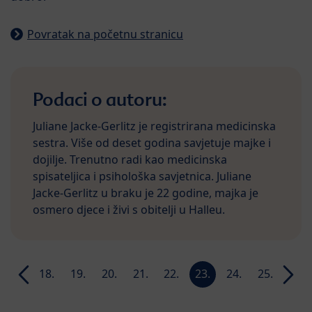
Povratak na početnu stranicu
Podaci o autoru:
Juliane Jacke-Gerlitz je registrirana medicinska
sestra. Više od deset godina savjetuje majke i
dojilje. Trenutno radi kao medicinska
spisateljica i psihološka savjetnica. Juliane
Jacke-Gerlitz u braku je 22 godine, majka je
osmero djece i živi s obitelji u Halleu.
17.
18.
19.
20.
21.
22.
23.
24.
25.
26.
n
tjedan
tjedan
tjedan
tjedan
tjedan
tjedan
tjedan
tjedan
tjedan
tjeda