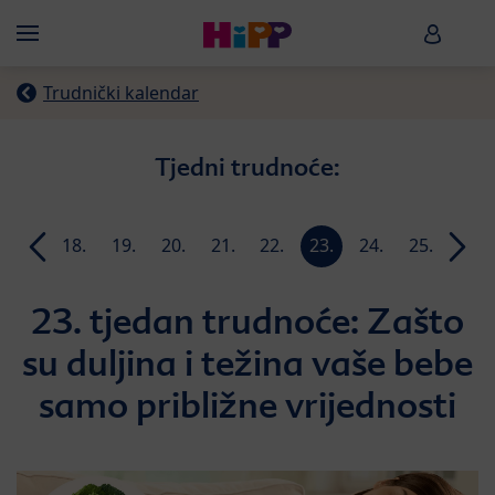
Skip to main content
HiPP B
Menü
Trudnički kalendar
Tjedni trudnoće:
17.
18.
19.
20.
21.
22.
23.
24.
25.
26.
n
tjedan
tjedan
tjedan
tjedan
tjedan
tjedan
tjedan
tjedan
tjedan
tjeda
23. tjedan trudnoće: Zašto
su duljina i težina vaše bebe
samo približne vrijednosti