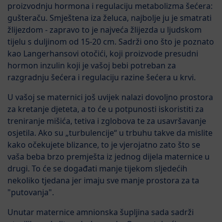
proizvodnju hormona i regulaciju metabolizma šećera:
gušteraču. Smještena iza želuca, najbolje ju je smatrati
žlijezdom - zapravo to je najveća žlijezda u ljudskom
tijelu s duljinom od 15-20 cm. Sadrži ono što je poznato
kao Langerhansovi otočići, koji proizvode presudni
hormon inzulin koji je vašoj bebi potreban za
razgradnju šećera i regulaciju razine šećera u krvi.
U vašoj se maternici još uvijek nalazi dovoljno prostora
za kretanje djeteta, a to će u potpunosti iskoristiti za
treniranje mišića, tetiva i zglobova te za usavršavanje
osjetila. Ako su „turbulencije“ u trbuhu takve da mislite
kako očekujete blizance, to je vjerojatno zato što se
vaša beba brzo premješta iz jednog dijela maternice u
drugi. To će se događati manje tijekom sljedećih
nekoliko tjedana jer imaju sve manje prostora za ta
"putovanja".
Unutar maternice amnionska šupljina sada sadrži