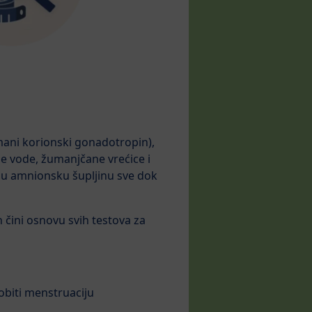
mani korionski gonadotropin),
ne vode, žumanjčane vrećice i
 u amnionsku šupljinu sve dok
 čini osnovu svih testova za
obiti menstruaciju