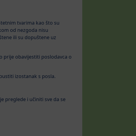
štetnim tvarima kao što su
izikom od nezgoda nisu
uštene ili su dopuštene uz
o prije obavijestiti poslodavca o
stiti izostanak s posla.
je preglede i učiniti sve da se