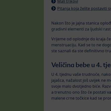
Mali trikovi
Pitanja koja želite postaviti 
Nakon što je jajna stanica oplođ
gradivni elementi za ljudski rast
Vrijeme od oplodnje do kraja čet
menstruaciju. Kad se to ne dogod
ste saznali da ste definitivno tru
Veličina bebe u 4. t
U 4. tjednu vaše trudnoće, nak
jajašca, nažalost još uvijek ne 
svoje malo dvotjedno biće. Razvi
a trenutno ono što će postati v
malene crne točkice kad se pr