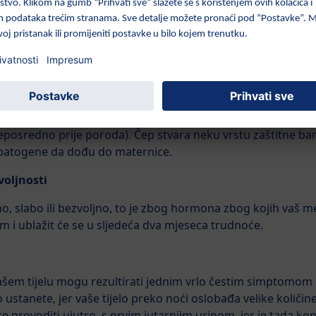
udima. Dojke rastu jer vaše mliječne žlijezde bubre, tako d
n od znakova koji sugeriraju da ste trudni ako pouzdan test
atezanje u trbuhu ili bol u raznim dijelovima leđa naizgled 
i iscjedak, koji se događa kao rezultat stvaranja sluznog č
eposredno prije poroda). Čep stvara neku vrstu zaštitne bar
 i patogene da dođu do maternice.
voljnosti
, slabo ili bezvoljno, to je zbog hormona zbog kojih vaš m
m i ublažit će se u sljedeća dva mjeseca trudnoće.
šem tijelu mogu rezultirati jednim vrlo čestim simptomom
ustanete, jer vaše tijelo preko noći oslobađa velike količ
e provoditi ujutro, s prvim jutarnjim urinom, jer je tada ko