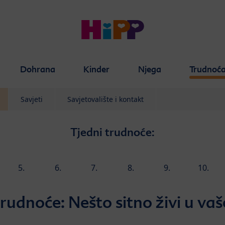
Dohrana
Kinder
Njega
Trudnoć
Savjeti
Savjetovalište i kontakt
Tjedni trudnoće:
5.
6.
7.
8.
9.
10.
tjedan
tjedan
tjedan
tjedan
tjedan
tjedan
trudnoće: Nešto sitno živi u v