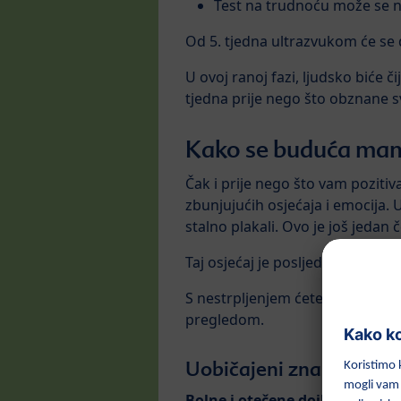
Test na trudnoću može se n
Od 5. tjedna ultrazvukom će se 
U ovoj ranoj fazi, ljudsko biće č
tjedna prije nego što obznane 
Kako se buduća mama
Čak i prije nego što vam pozitiva
zbunjujućih osjećaja i emocija. 
stalno plakali. Ovo je još jedan 
Taj osjećaj je posljedica hormon
S nestrpljenjem ćete čekati tren
pregledom.
Uobičajeni znakovi i s
Bolne i otečene dojke