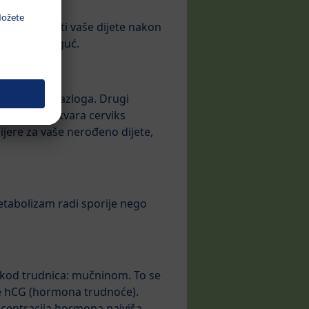
a mogu hraniti vaše dijete nakon
 još nije moguć.
bez očitog razloga. Drugi
epa (koji zatvara cerviks
ijere za vaše nerođeno dijete,
etabolizam radi sporije nego
 kod trudnica: mučninom. To se
ine hCG (hormona trudnoće).
ncentracija hormona najviša.