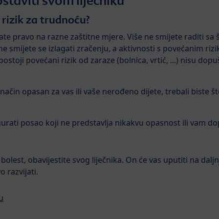
ostaviti svom liječniku
 rizik za trudnoću?
te pravo na razne zaštitne mjere. Više ne smijete raditi sa 
ne smijete se izlagati zračenju, a aktivnosti s povećanim r
stoji povećani rizik od zaraze (bolnica, vrtić, ...) nisu dop
 način opasan za vas ili vaše nerođeno dijete, trebali biste št
ati posao koji ne predstavlja nikakvu opasnost ili vam dopu
olest, obavijestite svog liječnika. On će vas uputiti na daljn
 razvijati.
u