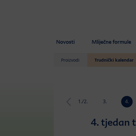
Skip to main content
Novosti
Mliječne formule
Proizvodi
Trudnički kalendar
1./2.
3.
4.
tjedan
tjedan
tjedan
4. tjedan 