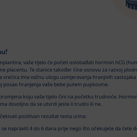
nu?
mplantira, vaše tijelo će početi oslobađati hormon hCG (hu
čine placentu. Te stanice također čine osnovu za razvoj plod
 vrećica ima važnu ulogu usmjeravanja hranjivih sastojaka
voj posao hranjenja vaše bebe putem pupkovine.
promjena koju vaše tijelo čini na početku trudnoće. Hormon
a dovoljno da se utvrdi jeste li trudni ili ne.
kivati pozitivan rezultat testa urina:
se napraviti 4 do 6 dana prije nego što očekujete da ćete d