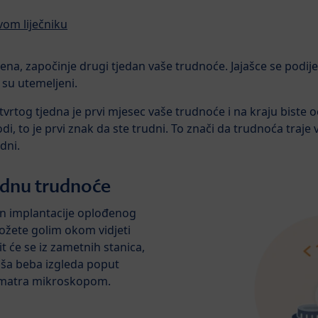
svom liječniku
ena, započinje drugi tjedan vaše trudnoće. Jajašce se podijel
 su utemeljeni.
vrtog tjedna je prvi mjesec vaše trudnoće i na kraju biste oč
i, to je prvi znak da ste trudni. To znači da trudnoća traje
dni.
jednu trudnoće
on implantacije oplođenog
možete golim okom vidjeti
t će se iz zametnih stanica,
aša beba izgleda poput
omatra mikroskopom.