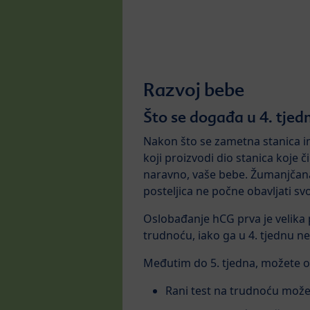
Razvoj bebe
Što se događa u 4. tjed
Nakon što se zametna stanica i
koji proizvodi dio stanica koje 
naravno, vaše bebe. Žumanjčana
posteljica ne počne obavljati s
Oslobađanje hCG prva je velika 
trudnoću, iako ga u 4. tjednu nem
Međutim do 5. tjedna, možete oče
Rani test na trudnoću može 