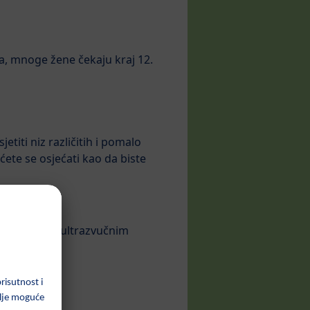
loga, mnoge žene čekaju kraj 12.
etiti niz različitih i pomalo
ćete se osjećati kao da biste
e, testom ili ultrazvučnim