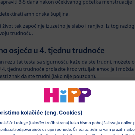
apraviti 3-5 dana nakon očekivanog početka menstruacije
detektirati amnionska šupljina.
iji život tek započinje izuzetno je slabo i ranjivo. Iz tog raz
svoju trudnoću.
 osjeća u 4. tjednu trudnoće
n rezultat testa sa sigurnošću kaže da ste trudni, možete osj
U 4. tjednu trudnoće prolazite kroz vrtuljak emocija i možda 
česti znak da ste trudni (iako nije pouzdan).
a koje vaše tijelo proizvodi za zaštitu vaše trudnoće.
utak da saznate jeste li trudni, bilo izostankom menstruacij
imptomi