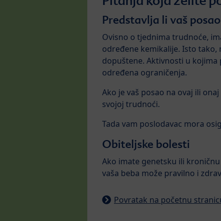
Pitanja koja želite p
Predstavlja li vaš posao
Ovisno o tjednima trudnoće, ima
određene kemikalije. Isto tako, 
dopuštene. Aktivnosti u kojima po
određena ograničenja.
Ako je vaš posao na ovaj ili onaj
svojoj trudnoći.
Tada vam poslodavac mora osigur
Obiteljske bolesti
Ako imate genetsku ili kroničnu b
vaša beba može pravilno i zdravo
Povratak na početnu stranic