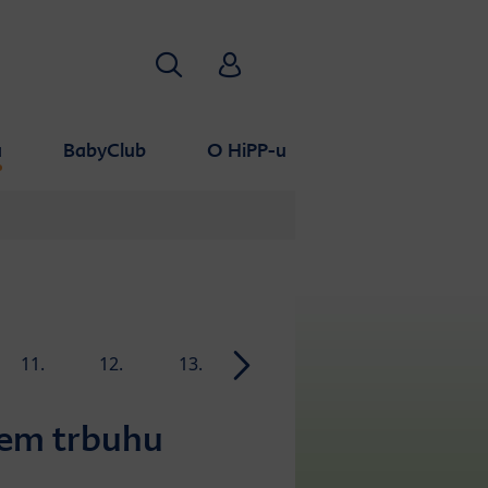
Pretraživanje
HiPP Babyclub
a
BabyClub
O HiPP-u
11.
12.
13.
14.
15.
16.
tjedan
tjedan
tjedan
tjedan
tjedan
tjedan
ašem trbuhu