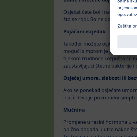
Osjećat ćete bol i napetost u gr
što se rodi. Bolne dojke su jeda
Pojačani iscjedak
Također možete osjetiti lagano z
mogući simptom je pojačan i gušć
tijekom trudnoće i otpušta se n
zaustavljajući štetne bakterije
Osjećaj umora, slabosti ili bez
Ako se ponekad osjećate umorno
inače. Ovo je privremeni simpto
Mučnina
Promjene u razini hormona u va
obično događa ujutro nakon što 
Testove na trudnoću zato trebat