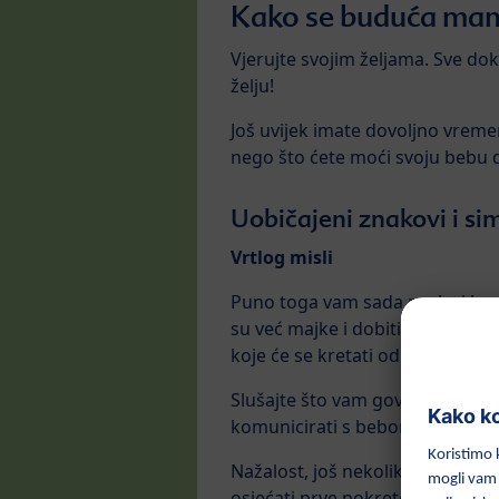
Kako se buduća mama
Vjerujte svojim željama. Sve do
želju!
Još uvijek imate dovoljno vremen
nego što ćete moći svoju bebu dr
Uobičajeni znakovi i s
Vrtlog misli
Puno toga vam sada prolazi kroz 
su već majke i dobiti uvid u njih
koje će se kretati od razumnijih
Slušajte što vam govore vaš um i
komunicirati s bebom polaganjem
Nažalost, još nekoliko tjedana n
osjećati prve pokrete djeteta otp