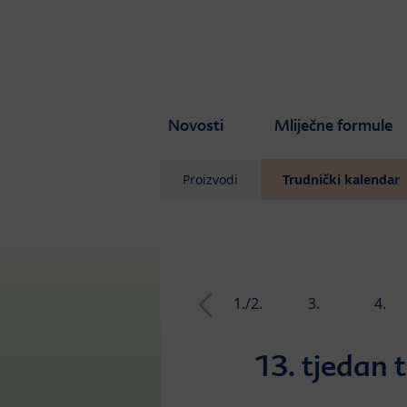
Skip to main content
Novosti
Mliječne formule
Proizvodi
Trudnički kalendar
1./2.
3.
4.
tjedan
tjedan
tjedan
13. tjedan 