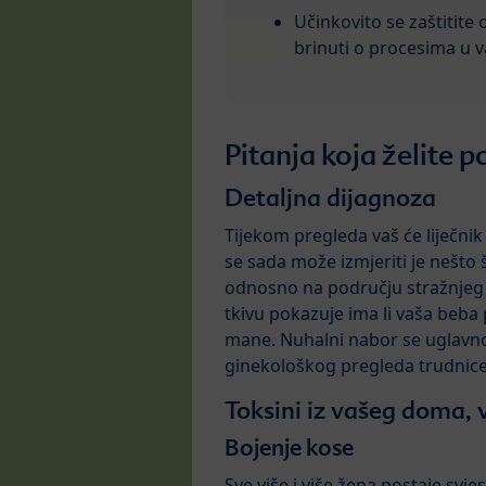
Učinkovito se zaštitite o
brinuti o procesima u v
Pitanja koja želite p
Detaljna dijagnoza
Tijekom pregleda vaš će liječnik 
se sada može izmjeriti je nešto
odnosno na području stražnjeg di
tkivu pokazuje ima li vaša beb
mane. Nuhalni nabor se uglavno
ginekološkog pregleda trudnice, n
Toksini iz vašeg doma, 
Bojenje kose
Sve više i više žena postaje sv