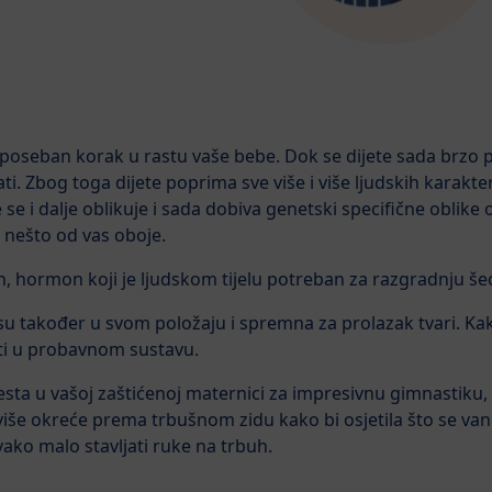
 poseban korak u rastu vaše bebe. Dok se dijete sada brzo p
vati. Zbog toga dijete poprima sve više i više ljudskih karakter
se i dalje oblikuje i sada dobiva genetski specifične oblike o
li nešto od vas oboje.
n, hormon koji je ljudskom tijelu potreban za razgradnju še
 su također u svom položaju i spremna za prolazak tvari. Ka
ati u probavnom sustavu.
sta u vašoj zaštićenoj maternici za impresivnu gimnastiku, a
 više okreće prema trbušnom zidu kako bi osjetila što se van
vako malo stavljati ruke na trbuh.