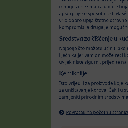
mnoge žene smatraju da je boja
apsorpcijske sposobnosti vlasišta
vrlo dobro upija štetne otrovne
kompromis, a druga je mogućno
Sredstva za čišćenje u ku
Najbolje što možete učiniti ako n
liječnika jer vam on može reći k
uvijek niste sigurni, prijeđite 
Kemikalije
Isto vrijedi i za proizvode koje k
za uništavanje korova. Čak i u sv
zamijeniti prirodnim sredstvima
Povratak na početnu stranic