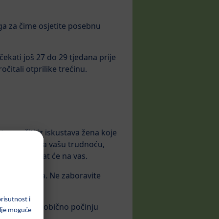
ga za čime osjetite posebnu
čekati još 27 do 29 tjedana prije
čitali otprilike trećinu.
te naučiti iz iskustava žena koje
h koji znaju za vašu trudnoću,
jenja utjecat će na vas.
svojim mislima. Ne zaboravite
 prvo dijete obično počinju