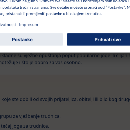
ana trudnoće popuštaju
 vrlo zabrinjavajući pa je dobro što se osjećate puno bolje, 
o, s vremena na vrijeme još uvijek možete osjetiti lagano p
okrugli ligamenti koji je podupiru, rastežu), a vaše će grudi 
žni načini za ublažavanje ovih simptoma. Jedno od najkorisni
prikladne su vježbe opuštanja poput popularne joge ili ciljani
notežuje i što je dobro za vas osobno.
koje ste dobili od svojih prijateljica, obitelji ili bilo kog dru
 grupu za vježbanje trudnica.
tečaj joge za trudnice.