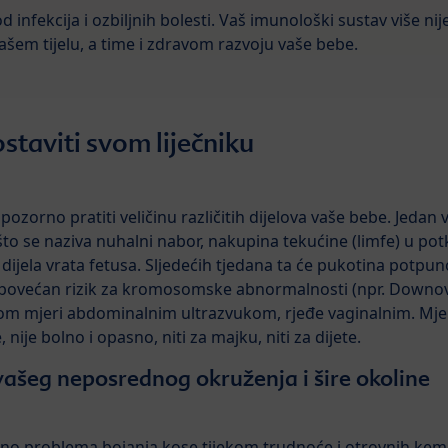
d infekcija i ozbiljnih bolesti. Vaš imunološki sustav više nij
ašem tijelu, a time i zdravom razvoju vaše bebe.
ostaviti svom liječniku
pozorno pratiti veličinu različitih dijelova vaše bebe. Jedan
 što se naziva nuhalni nabor, nakupina tekućine (limfe) u po
jela vrata fetusa. Sljedećih tjedana ta će pukotina potpuno
a povećan rizik za kromosomske abnormalnosti (npr. Downov
m mjeri abdominalnim ultrazvukom, rjeđe vaginalnim. Mjer
ije bolno i opasno, niti za majku, niti za dijete.
vašeg neposrednog okruženja i šire okoline
jesno problema bojanja kose tijekom trudnoće i otrovnih ke