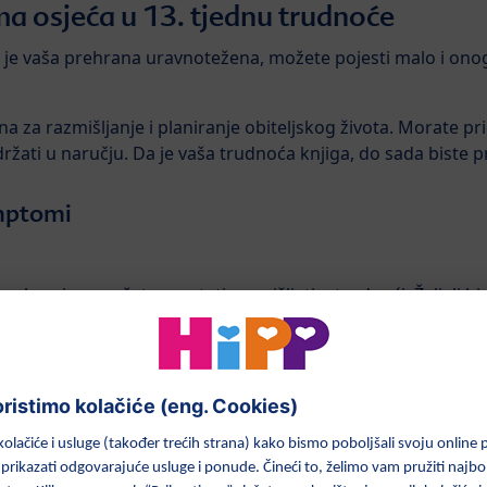
 osjeća u 13. tjednu trudnoće
k je vaša prehrana uravnotežena, možete pojesti malo i ono
a za razmišljanje i planiranje obiteljskog života. Morate pri
žati u naručju. Da je vaša trudnoća knjiga, do sada biste pro
imptomi
glavu i ne možete prestati razmišljati o trudnoći. Željeli bis
ove misli. Nešto drugo s čime se treba nositi su reakcije svi
 do manje razumnih komentara, a svi njihovi argumenti i mišl
 tijelo i redovito odvajajte vrijeme kako biste bili sami sa 
 ruke na trbuh - beba to sada može osjetiti i odgovoriti.
ećete moći osjetiti bebino kretanje. Žene koje očekuju svoje
rilike od 18. tjedna na dalje.