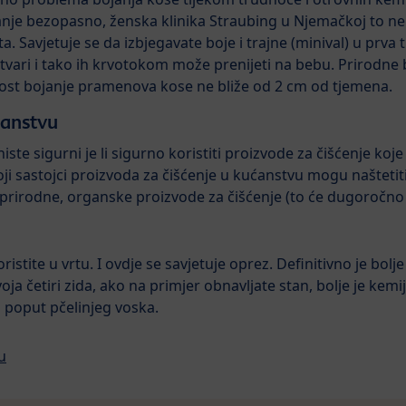
nje bezopasno, ženska klinika Straubing u Njemačkoj to ne 
. Savjetuje se da izbjegavate boje i trajne (minival) u prva 
 tvari i tako ih krvotokom može prenijeti na bebu. Prirodne
st bojanje pramenova kose ne bliže od 2 cm od tjemena.
ćanstvu
iste sigurni je li sigurno koristiti proizvode za čišćenje koj
oji sastojci proizvoda za čišćenje u kućanstvu mogu naštetiti 
na prirodne, organske proizvode za čišćenje (to će dugoročno
oristite u vrtu. I ovdje se savjetuje oprez. Definitivno je bolj
oja četiri zida, ako na primjer obnavljate stan, bolje je kemi
 poput pčelinjeg voska.
u