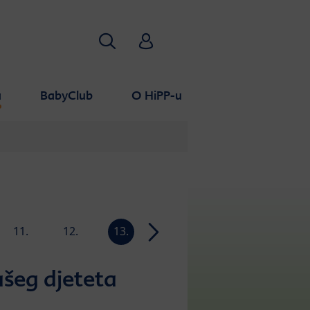
Pretraživanje
HiPP Babyclub
a
BabyClub
O HiPP-u
11.
12.
13.
14.
15.
16.
tjedan
tjedan
tjedan
tjedan
tjedan
tjedan
ašeg djeteta