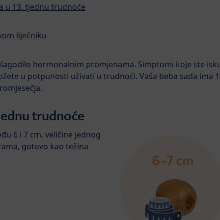
 u 13. tjednu trudnoće
svom liječniku
ilagodilo hormonalnim promjenama. Simptomi koje ste iskusi
ete u potpunosti uživati u trudnoći. Vaša beba sada ima 12 
tromjesečja.
tjednu trudnoće
u 6 i 7 cm, veličine jednog
grama, gotovo kao težina