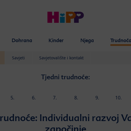
Dohrana
Kinder
Njega
Trudnoć
Savjeti
Savjetovalište i kontakt
Tjedni trudnoće:
5.
6.
7.
8.
9.
10.
tjedan
tjedan
tjedan
tjedan
tjedan
tjedan
trudnoće: Individualni razvoj V
započinje