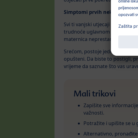
Simptomi prvih nekoliko tjed
Svi ti vanjski utjecaji mogu biti
trudnoće uglavnom su nestali. N
maternica neprestano povećava, a 
Srećom, postoje jednostavni, nje
opušteni. Da biste to postigli, 
vrijeme da saznate što vas urav
Mali trikovi
Zapišite sve informacije 
važnosti.
Potražite i upišite se u
Alternativno, pronađite 