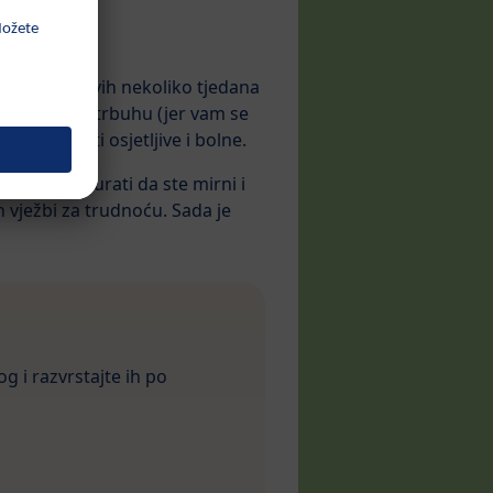
a simptomi prvih nekoliko tjedana
ovlačenje u trbuhu (jer vam se
i dalje biti osjetljive i bolne.
jih je osigurati da ste mirni i
h vježbi za trudnoću. Sada je
gog i razvrstajte ih po