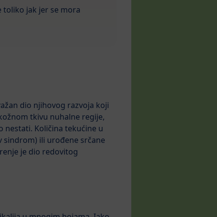
e toliko jak jer se mora
 važan dio njihovog razvoja koji
tkožnom tkivu nuhalne regije,
 nestati. Količina tekućine u
 sindrom) ili urođene srčane
enje je dio redovitog
mikalija u mnogim bojama. Iako