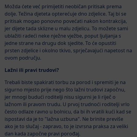
Možda ćete već primijetiti neobičan pritisak prema
dolje. Težina djeteta opterećuje dno zdjelice. Taj bi se
pritisak mogao ponovno povećati nakon kontrakcija,
jer dijete tada sklizne u malu zdjelicu. To možete sami
ublažiti radeći neke nježne vježbe, poput ljuljanja s
jedne strane na drugu dok sjedite. To će opustiti
prsten zdjelice i okolno tkivo, sprječavajući napetost na
ovom području.
Lažni ili pravi trudovi?
Trebali biste spakirati torbu za porod i spremiti je na
sigurno mjesto prije nego što lažni trudovi započnu,
jer mnogi budući roditelji nisu sigurni je li riječ o
lažnom ili pravom trudu. U prvoj trudnoći roditelji vrlo
često odlaze ravno u bolnicu, da bi ih vratili kući kad se
ispostavi da je to "lažna uzbuna". Ne brinite previše
ako je to slučaj - zapravo, to je izvrsna praksa za veliki
dan kada započne pravi porođaj.