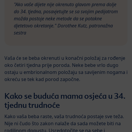
"Ako vaše dijete nije okrenuto glavom prema dolje
do 34. tjedna, posavjetujte se sa svojim pedijatrom
možda postoje neke metode da se potakne
djetetovo okretanje." Dorothee Kutz, patronažna
sestra
Vaša će se beba okrenuti u konačni položaj za rođenje
oko četiri tjedna prije poroda. Neke bebe vrlo dugo
ostaju u embrionalnom položaju sa savijenim nogama i
okreću se tek kad porod započne.
Kako se buduća mama osjeća u 34.
tjednu trudnoće
Kako vaša beba raste, vaša trudnoća postaje sve teža.
Nije ni čudo što zakon nalaže da sada možete biti na
rodiljnom dopustu. Usredotočite se na sebe i