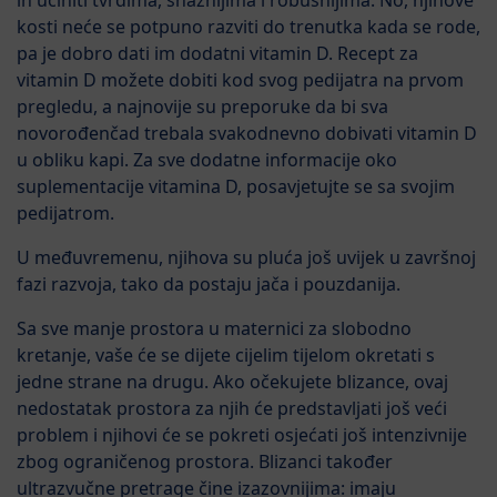
ih učiniti tvrđima, snažnijima i robusnijima. No, njihove
kosti neće se potpuno razviti do trenutka kada se rode,
pa je dobro dati im dodatni vitamin D. Recept za
vitamin D možete dobiti kod svog pedijatra na prvom
pregledu, a najnovije su preporuke da bi sva
novorođenčad trebala svakodnevno dobivati vitamin D
u obliku kapi. Za sve dodatne informacije oko
suplementacije vitamina D, posavjetujte se sa svojim
pedijatrom.
U međuvremenu, njihova su pluća još uvijek u završnoj
fazi razvoja, tako da postaju jača i pouzdanija.
Sa sve manje prostora u maternici za slobodno
kretanje, vaše će se dijete cijelim tijelom okretati s
jedne strane na drugu. Ako očekujete blizance, ovaj
nedostatak prostora za njih će predstavljati još veći
problem i njihovi će se pokreti osjećati još intenzivnije
zbog ograničenog prostora. Blizanci također
ultrazvučne pretrage čine izazovnijima: imaju