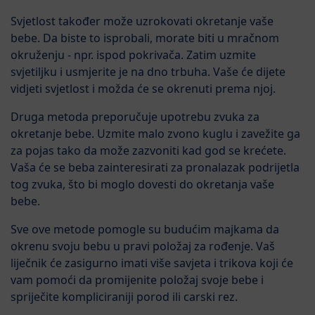
Svjetlost također može uzrokovati okretanje vaše
bebe. Da biste to isprobali, morate biti u mračnom
okruženju - npr. ispod pokrivača. Zatim uzmite
svjetiljku i usmjerite je na dno trbuha. Vaše će dijete
vidjeti svjetlost i možda će se okrenuti prema njoj.
Druga metoda preporučuje upotrebu zvuka za
okretanje bebe. Uzmite malo zvono kuglu i zavežite ga
za pojas tako da može zazvoniti kad god se krećete.
Vaša će se beba zainteresirati za pronalazak podrijetla
tog zvuka, što bi moglo dovesti do okretanja vaše
bebe.
Sve ove metode pomogle su budućim majkama da
okrenu svoju bebu u pravi položaj za rođenje. Vaš
liječnik će zasigurno imati više savjeta i trikova koji će
vam pomoći da promijenite položaj svoje bebe i
spriječite kompliciraniji porod ili carski rez.