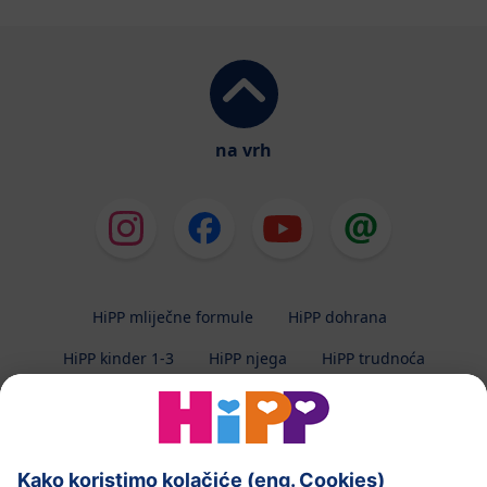
na vrh
HiPP mliječne formule
HiPP dohrana
HiPP kinder 1-3
HiPP njega
HiPP trudnoća
Zaštita privatnosti
Uvjeti korištenja
Impresum
O HiPP-u
Kontakt