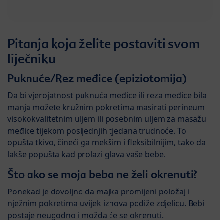
Pitanja koja želite postaviti svom
liječniku
Puknuće/Rez međice (epiziotomija)
Da bi vjerojatnost puknuća međice ili reza međice bila
manja možete kružnim pokretima masirati perineum
visokokvalitetnim uljem ili posebnim uljem za masažu
međice tijekom posljednjih tjedana trudnoće. To
opušta tkivo, čineći ga mekšim i fleksibilnijim, tako da
lakše popušta kad prolazi glava vaše bebe.
Što ako se moja beba ne želi okrenuti?
Ponekad je dovoljno da majka promijeni položaj i
nježnim pokretima uvijek iznova podiže zdjelicu. Bebi
postaje neugodno i možda će se okrenuti.