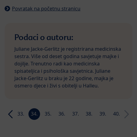
Povratak na početnu stranicu
Podaci o autoru:
Juliane Jacke-Gerlitz je registrirana medicinska
sestra. Više od deset godina savjetuje majke i
dojilje. Trenutno radi kao medicinska
spisateljica i psihološka savjetnica. Juliane
Jacke-Gerlitz u braku je 22 godine, majka je
osmero djece i živi s obitelji u Halleu.
32.
33.
34.
35.
36.
37.
38.
39.
40.
n
tjedan
tjedan
tjedan
tjedan
tjedan
tjedan
tjedan
tjedan
tjedan