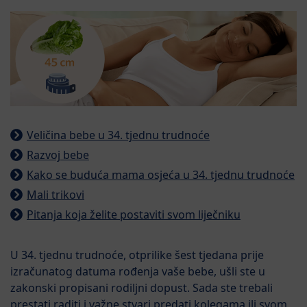
Veličina bebe u 34. tjednu trudnoće
Razvoj bebe
Kako se buduća mama osjeća u 34. tjednu trudnoće
Mali trikovi
Pitanja koja želite postaviti svom liječniku
U 34. tjednu trudnoće, otprilike šest tjedana prije
izračunatog datuma rođenja vaše bebe, ušli ste u
zakonski propisani rodiljni dopust. Sada ste trebali
prestati raditi i važne stvari predati kolegama ili svom