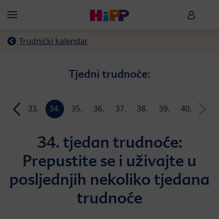
Skip to main content
HiPP B
Menü
Trudnički kalendar
Tjedni trudnoće:
32.
33.
34.
35.
36.
37.
38.
39.
40.
n
tjedan
tjedan
tjedan
tjedan
tjedan
tjedan
tjedan
tjedan
tjedan
34. tjedan trudnoće:
Prepustite se i uživajte u
posljednjih nekoliko tjedana
trudnoće