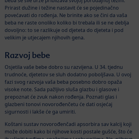
beba se sve brže približava svojoj porođajnoj težini.
Prirast dužine i težine nastavit će se pojedinačno
povećavati do rođenja. Ne brinite ako se čini da vaša
beba ne raste onoliko koliko bi trebala ili se ne deblja
dovoljno: to se razlikuje od djeteta do djeteta i pod
velikim je utjecajem njihovih gena.
Razvoj bebe
Osjetila vaše bebe dobro su razvijena. U 34. tjednu
trudnoće, djetetov se sluh dodatno poboljšava. U ovoj
fazi svog razvoja vaša beba posebno dobro opaža
visoke note. Sada pažljivo sluša glazbu i glasove i
prepoznat će zvuk nakon rođenja. Poznati glas i
glazbeni tonovi novorođenčetu će dati osjećaj
sigurnosti i lakše će ga umiriti.
Koštani sustav novorođenčadi apsorbira sav kalcij koji
može dobiti kako bi njihove kosti postale gušće, što će